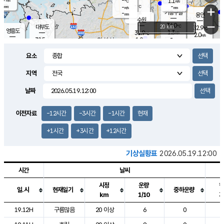
-
1.1
m/s
℃
-
-
-
mm
-
℃
mm
+
m/s
기흥구갈
-
-
m/s
mm
용인
-
수원
mm
−
34.0
℃
대부도
20 km
32.9
℃
영흥도
1.3
31.9
m/s
℃
2.0
m/s
-
mm
1.9
32.5
m/s
-
℃
mm
31.6
℃
-
오산
2.1
mm
m/s
1.2
m/s
-
mm
요소
-
mm
향남
33.0
℃
1.1
m/s
32.0
-
지역
℃
운평
mm
송탄
2.4
℃
m/s
-
s
mm
31.8
보
℃
날짜
33.4
℃
2.3
m/s
산
1.8
m/s
-
30.
mm
-
mm
0.4
℃
이전자료
-12시간
-3시간
-1시간
현재
-
m
/s
+1시간
+3시간
+12시간
기상실황표
2026.05.19.12:00
시간
날씨
시정
운량
일.시
현재일기
중하운량
km
1/10
도시별 기상실황표로 지점, 날씨, 기온, 강수, 바람, 기압등을 안내한 표입
19.12H
구름많음
20 이상
6
0
2