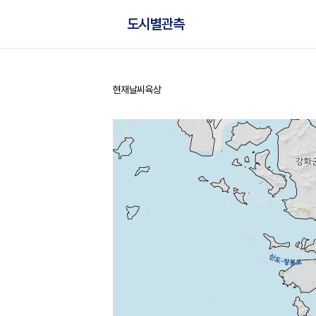
도시별관측
현재날씨
육상
홈