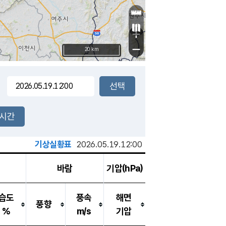
+
−
20 km
2시간
기상실황표
2026.05.19.12:00
바람
기압(hPa)
습도
풍속
해면
풍향
%
m/s
기압