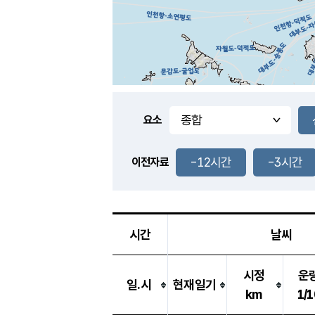
요소
-12시간
-3시간
이전자료
시간
날씨
시정
운
일.시
현재일기
km
1/1