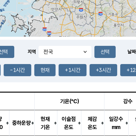
지역
날짜
-1시간
현재
+1시간
+3시간
+1
기온(℃)
강수
량
현재
이슬점
체감
일강수
중하운량
0
기온
온도
온도
mm