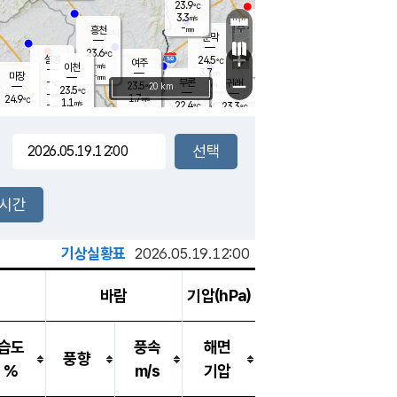
23.9
℃
강림
3.3
m/s
원주
-
흥천
mm
20.2
℃
문막
0.1
m/s
24.6
℃
23.6
-
℃
mm
+
3.6
설봉
m/s
24.5
℃
여주
-
m/s
이천
-
mm
3.7
m/s
-
마장
mm
신림
-
부론
-
귀래
−
℃
mm
23.5
20 km
℃
23.5
℃
-
m/s
1.7
24.9
m/s
℃
22.8
1.1
m/s
℃
-
22.4
23.3
mm
℃
-
℃
mm
2.9
m/s
-
1.1
mm
m/s
2.1
2.5
m/s
m/s
-
mm
-
백운
mm
-
-
mm
mm
백암
장호원
23.5
℃
1.0
m/s
22.2
℃
23.6
엄정
℃
-
mm
2.2
m/s
2.2
m/s
노은
-
mm
-
24.9
mm
℃
개
2시간
3.5
m/s
23.7
℃
-
mm
2.7
℃
m/s
-
/s
mm
m
기상실황표
2026.05.19.12:00
바람
기압(hPa)
습도
풍속
해면
풍향
%
m/s
기압