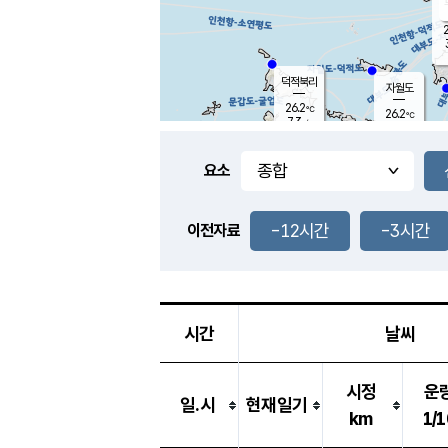
2
덕적북리
자월도
26.2
℃
26.2
℃
7.3
m/s
0.8
m/s
-
mm
-
mm
요소
풍도
26.0
덕적지도
2.7
m/
-
-12시간
-3시간
mm
이전자료
25.4
℃
대
3.0
m/s
-
mm
26.0
7.9
m
-
mm
시간
날씨
시정
운
일.시
현재일기
km
1/1