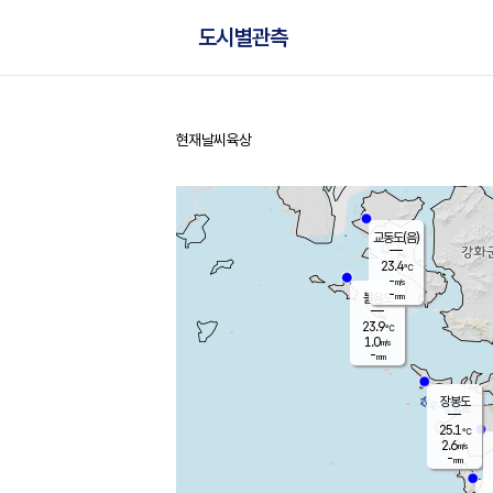
도시별관측
현재날씨
육상
홈
교동도(음)
23.4
℃
-
m/s
-
mm
볼음도
대연평
23.9
℃
1.0
m/s
25.7
℃
-
mm
2.4
m/s
-
mm
장봉도
25.1
℃
2.6
m/s
-
mm