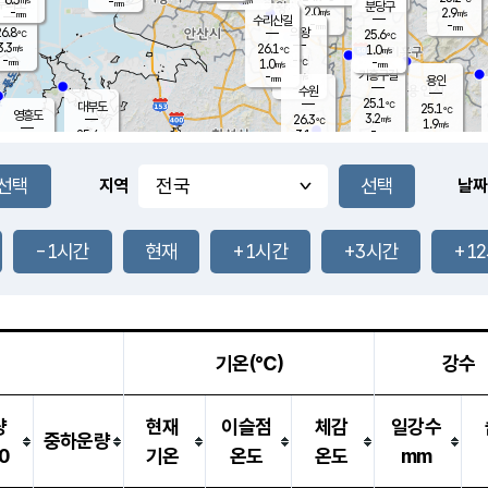
-
-
mm
무의도
mm
mm
분당구
2.0
-
2.9
m/s
m/s
mm
수리산길
-
-
mm
mm
6.8
의왕
25.6
℃
℃
3.3
26.1
m/s
1.0
m/s
℃
-
-
-
mm
1.0
℃
mm
m/s
기흥구갈
-
-
m/s
mm
용인
-
수원
mm
25.1
℃
대부도
25.1
℃
영흥도
3.2
26.3
m/s
℃
1.9
m/s
-
mm
3.1
25.4
m/s
-
℃
mm
27.1
℃
-
오산
3.5
mm
m/s
7.1
m/s
-
mm
-
mm
향남
25.3
℃
지역
날짜
2.1
m/s
26.5
-
℃
운평
mm
송탄
1.5
℃
m/s
-
s
mm
25.0
보
℃
25.3
-1시간
현재
+1시간
+3시간
+1
℃
2.9
m/s
산
0.5
m/s
-
-
mm
-
mm
-
m
℃
-
m
/s
기온(℃)
강수
량
현재
이슬점
체감
일강수
중하운량
0
기온
온도
온도
mm