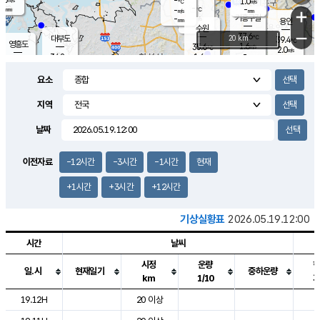
-
1.0
m/s
℃
-
-
-
mm
-
℃
mm
+
m/s
기흥구갈
-
-
m/s
mm
용인
-
수원
mm
−
37.6
℃
대부도
20 km
39.4
℃
영흥도
1.6
35.6
m/s
℃
2.0
m/s
-
mm
1.6
34.8
m/s
-
℃
mm
34.2
℃
-
오산
2.3
mm
m/s
3.2
m/s
-
mm
요소
-
mm
향남
36.2
℃
1.6
m/s
-
-
지역
℃
운평
mm
송탄
-
℃
m/s
-
s
mm
34.6
보
℃
날짜
36.8
℃
3.0
m/s
산
2.1
m/s
-
34.
mm
-
mm
2.0
℃
이전자료
-12시간
-3시간
-1시간
현재
-
m
/s
+1시간
+3시간
+12시간
기상실황표
2026.05.19.12:00
시간
날씨
시정
운량
일.시
현재일기
중하운량
km
1/10
도시별 기상실황표로 지점, 날씨, 기온, 강수, 바람, 기압등을 안내한 표입
19.12H
20 이상
2