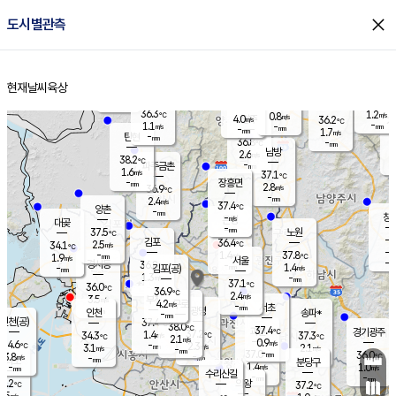
close
도시별관측
장남
판문점
36.1
℃
2.2
m/s
화현
37.8
동두천
℃
남면
-
현재날씨
육상
mm
파주
1.0
홈
m/s
포천
36.0
-
36.1
℃
mm
℃
36.6
℃
36.3
1.2
0.8
m/s
℃
m/s
4.0
양주
36.2
m/s
가
℃
-
1.1
-
mm
m/s
mm
-
mm
1.7
m/s
-
탄현
mm
36.8
-
3
℃
mm
남방
2.6
m/s
2
38.2
℃
-
파주금촌
mm
1.6
m/s
37.1
℃
-
장흥면
mm
2.8
m/s
36.9
℃
-
mm
2.4
m/s
37.4
℃
양촌
-
mm
창
-
m/s
은평
대곶
-
mm
37.5
노원
℃
-
김포
36.4
2.5
℃
34.1
m/s
℃
-
m/
-
1.4
37.8
m/s
mm
1.9
℃
m/s
서울
-
경서동
36.8
m
-
1.4
℃
mm
-
김포(공)
m/s
mm
1.3
-
m/s
mm
37.1
℃
36.0
-
℃
mm
36.9
℃
2.4
m/s
3.5
부천
m/s
4.2
구로
m/s
-
서초
mm
-
광명
mm
인천
송파*
-
mm
인천(공)
37.4
℃
38.0
℃
37.4
과천
경기광주
℃
37.2
1.4
34.3
37.3
m/s
℃
℃
℃
2.1
m/s
0.9
m/s
34.6
-
2.3
℃
mm
3.1
m/s
2.1
m/s
-
m/s
mm
-
37.0
36.0
mm
3.8
-
℃
℃
m/s
-
-
mm
무의도
mm
mm
분당구
1.4
-
1.0
m/s
m/s
mm
수리산길
-
-
mm
mm
3.2
의왕
37.2
℃
℃
2.5
m/s