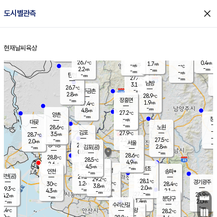
close
도시별관측
장남
판문점
26.5
℃
2.5
m/s
화현
25.9
동두천
℃
남면
-
현재날씨
육상
mm
파주
2.7
홈
m/s
포천
25.4
-
28.1
℃
mm
℃
26.5
℃
26.7
0.4
1.7
m/s
℃
m/s
-
양주
-
m/s
가
℃
-
2.2
-
mm
m/s
mm
-
mm
-
m/s
-
탄현
mm
27.4
-
2
℃
mm
남방
3.1
m/s
0
26.7
℃
-
파주금촌
mm
2.8
m/s
28.9
℃
-
장흥면
mm
1.9
m/s
27.4
℃
-
mm
4.8
m/s
27.2
℃
양촌
-
mm
창
-
m/s
은평
대곶
-
mm
28.6
노원
℃
-
김포
27.9
3.5
℃
28.7
m/s
℃
-
m/
-
2.2
27.5
m/s
mm
2.0
℃
m/s
서울
-
경서동
28.3
m
-
2.8
℃
mm
-
김포(공)
m/s
mm
0.8
-
m/s
mm
28.6
℃
28.8
-
℃
mm
28.5
℃
4.9
m/s
2.6
부천
m/s
4.5
구로
m/s
-
서초
mm
-
광명
mm
인천
송파*
-
mm
인천(공)
29.1
℃
29.2
℃
28.1
과천
경기광주
℃
29.0
1.2
30
28.4
m/s
℃
℃
℃
3.8
m/s
2.0
m/s
29.3
-
2.6
℃
mm
4.3
m/s
2.1
m/s
-
m/s
mm
-
27.2
25.9
mm
4.2
-
℃
℃
m/s
-
-
mm
무의도
mm
mm
분당구
1.4
-
2.0
m/s
m/s
mm
수리산길
-
-
mm
mm
7.4
의왕
28.2
℃
℃
3.0
m/s