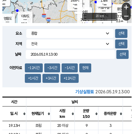
28.8
1.4
m/s
℃
-
-
-
mm
-
℃
mm
+
m/s
기흥구갈
-
-
m/s
mm
용인
-
수원
mm
−
27.7
℃
대부도
20 km
27.7
℃
영흥도
2.4
29.5
m/s
℃
2.1
m/s
-
mm
4.6
28.2
m/s
-
℃
mm
29.8
℃
-
오산
3.0
mm
m/s
6.1
m/s
-
mm
요소
-
mm
향남
27.9
℃
2.3
m/s
29.5
-
지역
℃
운평
mm
송탄
1.0
℃
m/s
-
s
mm
27.0
보
℃
날짜
28.7
℃
3.0
m/s
산
1.3
m/s
-
-
mm
-
mm
-
m
℃
이전자료
-12시간
-3시간
-1시간
현재
-
m
/s
+1시간
+3시간
+12시간
기상실황표
2026.05.19.13:00
시간
날씨
시정
운량
일.시
현재일기
중하운량
km
1/10
도시별 기상실황표로 지점, 날씨, 기온, 강수, 바람, 기압등을 안내한 표입
19.13H
흐림
20 이상
9
3
2