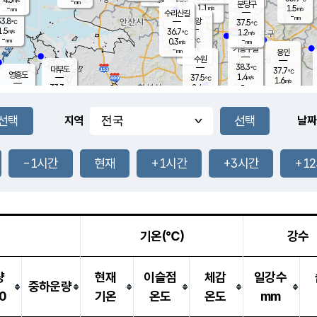
-
-
mm
무의도
mm
mm
분당구
1.1
-
1.5
m/s
m/s
mm
수리산길
-
-
mm
mm
3.8
의왕
37.5
℃
℃
1.5
36.7
m/s
1.2
m/s
℃
-
-
-
mm
0.3
℃
mm
m/s
기흥구갈
-
-
m/s
mm
용인
-
수원
mm
38.3
℃
대부도
37.7
℃
영흥도
1.4
37.5
m/s
℃
1.6
m/s
-
mm
2.4
33.3
m/s
-
℃
mm
34.6
℃
-
오산
2.5
mm
m/s
3.7
m/s
-
mm
-
mm
향남
36.8
℃
지역
날짜
1.3
m/s
37.2
-
℃
운평
mm
송탄
2.9
℃
m/s
-
s
mm
34.1
보
℃
37.6
-1시간
현재
+1시간
+3시간
+1
℃
3.5
m/s
산
1.6
m/s
-
34.
mm
-
mm
1.3
℃
-
m
/s
기온(℃)
강수
량
현재
이슬점
체감
일강수
중하운량
0
기온
온도
온도
mm