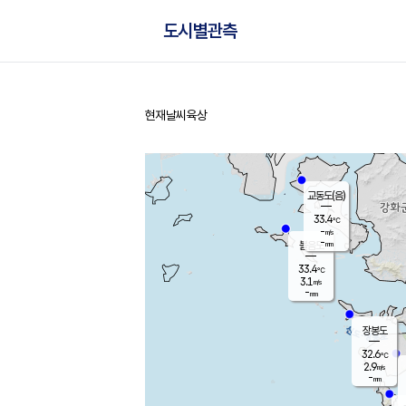
도시별관측
현재날씨
육상
홈
교동도(음)
33.4
℃
-
m/s
-
mm
볼음도
대연평
33.4
℃
3.1
m/s
33.4
℃
-
mm
2.3
m/s
-
mm
장봉도
32.6
℃
2.9
m/s
-
mm