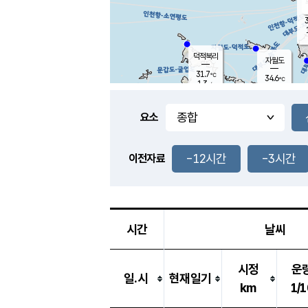
3
덕적북리
자월도
31.7
℃
34.6
℃
1.3
m/s
1.5
m/s
-
mm
-
mm
요소
풍도
30.9
덕적지도
2.9
m/
-
-12시간
-3시간
mm
이전자료
29.3
℃
대
3.7
m/s
-
mm
30.8
2.5
m
-
mm
시간
날씨
시정
운
일.시
현재일기
km
1/1