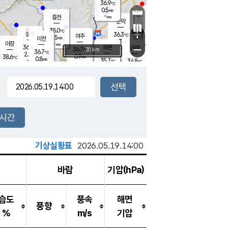
36.9
℃
강림
0.5
m/s
원주
-
흥천
mm
35.8
℃
문막
0.8
m/s
37.3
℃
38.0
-
℃
mm
+
2
설봉
m/s
36.3
℃
여주
0.5
m/s
이천
-
mm
2.3
m/s
-
마장
mm
신림
36.6
부론
-
귀래
−
℃
mm
36.7
20 km
℃
36.7
℃
2.1
m/s
0.9
38.6
m/s
℃
36.0
0.8
m/s
℃
-
35.7
34.8
mm
℃
-
℃
mm
0.8
m/s
-
1.5
mm
m/s
0.9
1.6
m/s
m/s
-
mm
-
백운
mm
-
-
mm
mm
백암
장호원
36.2
℃
1.8
m/s
35.9
℃
36.0
엄정
℃
-
mm
1.7
m/s
2.2
m/s
노은
-
mm
-
37.5
mm
℃
개
2시간
1.4
m/s
35.8
℃
-
mm
5
1.9
℃
m/s
-
m/s
mm
m
기상실황표
2026.05.19.14:00
바람
기압(hPa)
습도
풍속
해면
풍향
%
m/s
기압