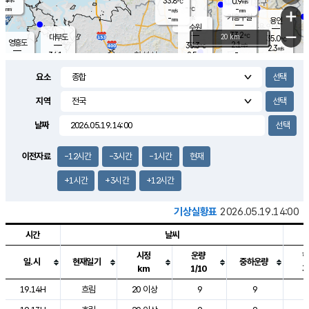
33.8
0.9
m/s
℃
-
-
-
mm
-
℃
mm
+
m/s
기흥구갈
-
-
m/s
mm
용인
-
수원
mm
−
33.2
℃
대부도
20 km
35.0
℃
영흥도
2.1
33.3
m/s
℃
2.3
m/s
-
mm
2.5
34.1
m/s
-
℃
mm
33.0
℃
-
오산
4.0
mm
m/s
4.3
m/s
-
mm
요소
-
mm
향남
33.9
℃
2.2
m/s
-
-
지역
℃
운평
mm
송탄
-
℃
m/s
-
s
mm
33.3
보
℃
날짜
33.5
℃
2.7
m/s
산
2.6
m/s
-
32.
mm
-
mm
1.7
℃
이전자료
-12시간
-3시간
-1시간
현재
-
m
/s
+1시간
+3시간
+12시간
기상실황표
2026.05.19.14:00
시간
날씨
시정
운량
일.시
현재일기
중하운량
km
1/10
도시별 기상실황표로 지점, 날씨, 기온, 강수, 바람, 기압등을 안내한 표입
19.14H
흐림
20 이상
9
9
2