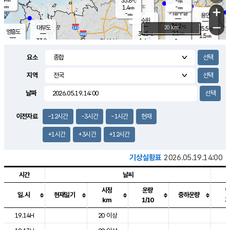
35.8
-
m/s
℃
-
-
-
mm
1.4
℃
mm
+
m/s
기흥구갈
-
-
m/s
mm
용인
-
수원
mm
−
36.2
℃
대부도
20 km
35.5
℃
영흥도
2.1
34.5
m/s
℃
1.5
m/s
-
mm
1.6
33.9
m/s
-
℃
mm
32.4
℃
-
오산
2.2
mm
m/s
0.8
m/s
-
mm
요소
-
mm
향남
34.2
℃
1.7
m/s
34.7
-
지역
℃
운평
mm
송탄
1.7
℃
m/s
-
s
mm
34.1
보
℃
날짜
35.9
℃
1.7
m/s
산
1.3
m/s
-
32.
mm
-
mm
1.8
℃
이전자료
-12시간
-3시간
-1시간
현재
-
m
/s
+1시간
+3시간
+12시간
기상실황표
2026.05.19.14:00
시간
날씨
시정
운량
일.시
현재일기
중하운량
km
1/10
도시별 기상실황표로 지점, 날씨, 기온, 강수, 바람, 기압등을 안내한 표입
19.14H
20 이상
2