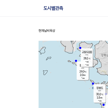
도시별관측
현재날씨
육상
홈
교동도(음)
28.1
℃
-
m/s
-
mm
볼음도
대연평
29.0
℃
2.0
m/s
30.0
℃
-
mm
2.2
m/s
-
mm
장봉도
30.2
℃
1.5
m/s
-
mm