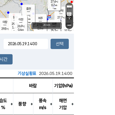
27.6
℃
강림
0.7
m/s
원주
-
흥천
mm
24.2
℃
문막
0.8
m/s
27.2
℃
-
-
℃
mm
+
0.7
설봉
m/s
27.7
℃
여주
-
m/s
이천
-
mm
1.8
m/s
-
마장
mm
신림
29.0
부론
-
귀래
−
℃
mm
27.5
20 km
℃
26.9
℃
1.4
m/s
0.9
29.5
m/s
℃
25.3
0.4
m/s
℃
-
25.3
27.3
mm
℃
-
℃
mm
0.5
m/s
-
0.9
mm
m/s
0.0
0.1
m/s
m/s
-
mm
-
백운
mm
-
-
mm
mm
백암
장호원
25.1
℃
0.1
m/s
27.9
℃
27.8
엄정
℃
-
mm
0.7
m/s
0.8
m/s
노은
-
mm
-
27.3
mm
℃
개
2시간
0.6
m/s
27.2
℃
-
mm
7
-
℃
m/s
-
/s
mm
m
기상실황표
2026.05.19.14:00
바람
기압(hPa)
습도
풍속
해면
풍향
%
m/s
기압