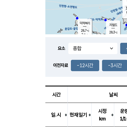
3
덕적북리
자월도
28.7
℃
28.3
℃
2.4
m/s
0.1
m/s
-
mm
-
mm
요소
풍도
28.1
덕적지도
1.6
m/
-
-12시간
-3시간
mm
이전자료
27.7
℃
대
2.9
m/s
-
mm
28.4
1.4
m
-
mm
시간
날씨
시정
운
일.시
현재일기
km
1/1