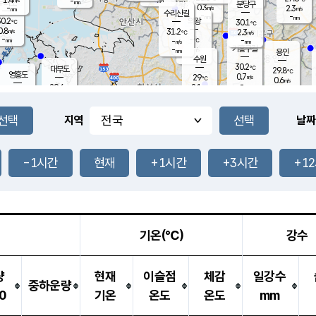
-
-
mm
무의도
mm
mm
분당구
0.3
-
2.3
m/s
m/s
mm
수리산길
-
-
mm
mm
0.2
의왕
30.1
℃
℃
0.8
31.2
m/s
2.3
m/s
℃
-
-
-
mm
-
℃
mm
m/s
기흥구갈
-
-
m/s
mm
용인
-
수원
mm
30.2
℃
대부도
29.8
℃
영흥도
0.7
29
m/s
℃
0.6
m/s
-
mm
2.1
29.6
m/s
-
℃
mm
29.8
℃
-
오산
2.1
mm
m/s
2.2
m/s
-
mm
-
mm
향남
29.3
℃
지역
날짜
0.2
m/s
30.5
-
℃
운평
mm
송탄
0.2
℃
m/s
-
s
mm
28.9
보
℃
31.0
-1시간
현재
+1시간
+3시간
+1
℃
2.4
m/s
산
0.0
m/s
-
25.
mm
-
mm
-
m
℃
-
m
/s
기온(℃)
강수
량
현재
이슬점
체감
일강수
중하운량
0
기온
온도
온도
mm