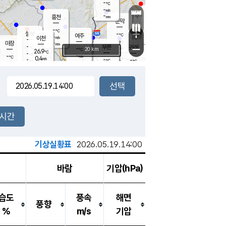
-
℃
강림
-
m/s
원주
-
흥천
mm
-
℃
문막
-
m/s
27.2
℃
-
-
℃
mm
+
0.7
설봉
m/s
-
℃
여주
-
m/s
이천
-
mm
-
m/s
-
마장
mm
신림
-
부론
-
귀래
−
℃
mm
-
20 km
℃
26.9
℃
-
m/s
-
-
m/s
℃
-
0.4
m/s
℃
-
-
-
mm
℃
-
℃
mm
-
m/s
-
-
mm
m/s
-
-
m/s
m/s
-
mm
-
백운
mm
-
-
mm
mm
백암
장호원
-
℃
-
m/s
-
℃
-
엄정
℃
-
mm
-
m/s
-
m/s
노은
-
mm
-
-
mm
℃
개
2시간
-
m/s
-
℃
-
mm
-
℃
m/s
-
/s
mm
m
기상실황표
2026.05.19.14:00
바람
기압(hPa)
습도
풍속
해면
풍향
%
m/s
기압