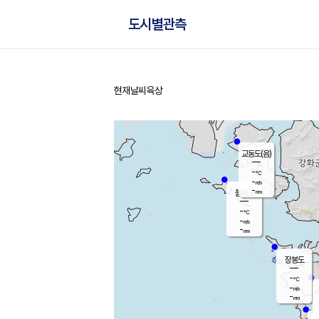
도시별관측
현재날씨
육상
홈
교동도(음)
-
℃
-
m/s
-
mm
볼음도
대연평
-
℃
-
m/s
-
℃
-
mm
-
m/s
-
mm
장봉도
-
℃
-
m/s
-
mm