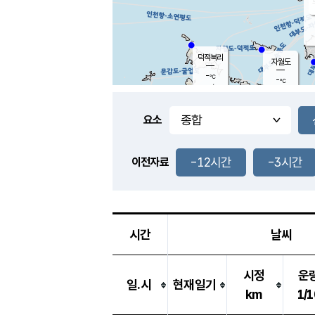
덕적북리
자월도
-
℃
-
℃
-
m/s
-
m/s
-
mm
-
mm
요소
풍도
-
℃
덕적지도
-
m/s
-
-12시간
-3시간
mm
이전자료
-
℃
대
-
m/s
-
mm
-
℃
-
m/s
-
mm
시간
날씨
시정
운
일.시
현재일기
km
1/1