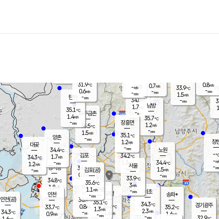
장남
판문점
33.1
℃
1.0
m/s
화현
35.3
동두천
℃
남면
-
mm
파주
0.9
m/s
포천
33.4
-
33.3
℃
mm
℃
34.9
℃
31.9
0.8
0.7
m/s
℃
m/s
-
양주
33.9
m/s
가
℃
-
0.6
-
mm
m/s
mm
-
mm
1.5
m/s
-
탄현
mm
34.8
-
3
℃
mm
남방
1.7
m/s
1
35.1
℃
-
파주금촌
mm
1.4
m/s
35.7
℃
-
장흥면
mm
1.2
m/s
35.5
℃
-
mm
1.5
m/s
35.1
℃
양촌
-
mm
창
1.2
m/s
은평
대곶
-
mm
34.4
노원
℃
-
김포
34.2
1.7
℃
34.3
m/s
℃
-
m/
-
1.3
34.4
m/s
mm
1.2
℃
m/s
서울
-
경서동
36.1
m
-
1.5
℃
mm
-
김포(공)
m/s
mm
0.7
-
m/s
mm
33.9
℃
34.8
-
℃
mm
35.6
℃
3
m/s
1.8
부천
m/s
1.1
구로
m/s
-
서초
mm
-
광명
mm
인천
송파*
-
mm
인천(공)
36.4
℃
35.1
℃
34.3
과천
경기광주
℃
35.6
0.8
33.7
35.2
m/s
℃
℃
℃
1.3
m/s
2.3
m/s
34.3
-
1.6
℃
mm
0.9
m/s
1.6
m/s
-
m/s
mm
-
33.7
32.9
mm
1.6
-
℃
℃
m/s