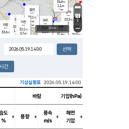
34.6
℃
강림
1.1
m/s
원주
-
흥천
mm
31.6
℃
문막
1.4
m/s
32.5
℃
33.1
-
℃
mm
+
2
설봉
m/s
33.3
℃
여주
-
m/s
이천
-
mm
1.6
m/s
-
마장
mm
신림
33.4
부론
-
귀래
−
℃
mm
32.6
20 km
℃
32.1
℃
1.3
m/s
1.1
33.6
m/s
℃
32.6
0.7
m/s
℃
-
32.4
32.5
mm
℃
-
℃
mm
1.6
m/s
-
1.4
mm
m/s
1.3
1.0
m/s
m/s
-
mm
-
백운
mm
-
-
mm
mm
백암
장호원
32.2
℃
1.4
m/s
32.4
℃
33.6
엄정
℃
-
mm
2.0
m/s
0.9
m/s
노은
-
mm
-
33.0
mm
℃
개
2시간
1.2
m/s
32.3
℃
-
mm
6
2.2
℃
m/s
-
m/s
mm
m
기상실황표
2026.05.19.14:00
바람
기압(hPa)
습도
풍속
해면
풍향
%
m/s
기압