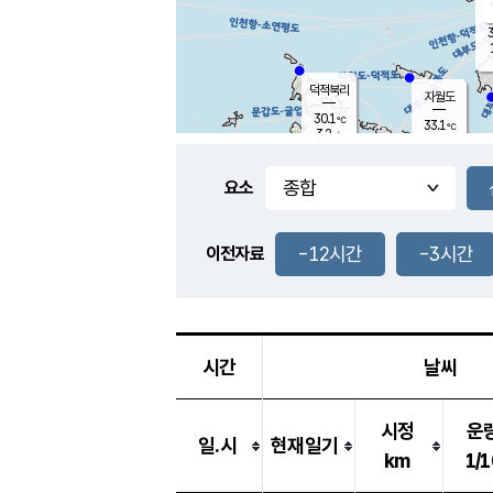
3
덕적북리
자월도
30.1
℃
33.1
℃
3.2
m/s
0.6
m/s
-
mm
-
mm
요소
풍도
30.0
덕적지도
1.7
m/
-
-12시간
-3시간
mm
이전자료
29.9
℃
대
2.3
m/s
-
mm
31.5
3.0
m
-
mm
시간
날씨
시정
운
일.시
현재일기
km
1/1