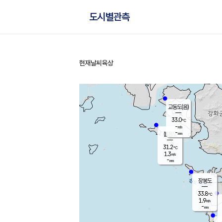
도시별관측
현재날씨
육상
홈
교동도(음)
33.0
℃
-
m/s
-
mm
볼음도
대연평
31.2
℃
1.3
m/s
32.4
℃
-
mm
1.4
m/s
-
mm
장봉도
33.8
℃
1.9
m/s
-
mm