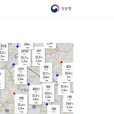
기상청
신남
북춘천
30.9
℃
30.9
0.5
춘천
℃
m/s
가평북면
0.9
-
m/s
mm
-
31.1
mm
℃
33.3
℃
1.3
m/s
0.8
m/s
평조종
-
mm
-
mm
화촌
남산
남이섬
3.2
℃
.2
m/s
33.4
32.3
℃
31.7
℃
℃
-
mm
0.0
1.2
m/s
1.2
m/s
m/s
-
-
mm
-
mm
mm
홍천
팔봉
신천*
30.4
32.7
현
℃
℃
33.9
℃
1
0.6
m/s
m/s
1.0
m/s
-
시동
-
mm
mm
℃
-
mm
s
31.6
청운
℃
m
용문산
1.4
m/s
-
33.0
mm
℃
31.5
℃
1.3
서원
횡성
m/s
양평
1.8
m/s
-
안흥
mm
-
mm
34.5
33.4
℃
℃
31.4
℃
30.1
1.1
1.4
℃
m/s
m/s
1.3
m/s
양동
-
-
1.1
m/s
mm
mm
-
mm
-
mm