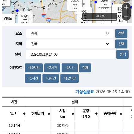
30.2
0.5
m/s
℃
-
-
-
mm
-
℃
mm
+
m/s
기흥구갈
-
-
m/s
mm
용인
-
수원
mm
−
-
℃
대부도
20 km
28.5
℃
영흥도
-
29.3
m/s
℃
1.1
m/s
-
mm
3.3
28.9
m/s
-
℃
mm
29.3
℃
-
오산
2.7
mm
m/s
4.3
m/s
-
mm
요소
-
mm
향남
29.0
℃
2.4
m/s
29.9
-
지역
℃
운평
mm
송탄
-
℃
m/s
-
s
mm
28.5
보
℃
날짜
29.1
℃
2.2
m/s
산
1.6
m/s
-
26.
mm
-
mm
0.8
℃
이전자료
-12시간
-3시간
-1시간
현재
-
m
/s
+1시간
+3시간
+12시간
기상실황표
2026.05.19.14:00
시간
날씨
시정
운량
일.시
현재일기
중하운량
km
1/10
도시별 기상실황표로 지점, 날씨, 기온, 강수, 바람, 기압등을 안내한 표입
19.14H
20 이상
2