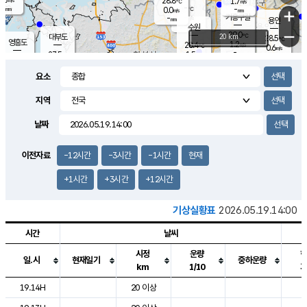
28.8
1.7
m/s
℃
-
-
-
mm
0.0
℃
mm
+
m/s
기흥구갈
-
-
m/s
mm
용인
-
수원
mm
−
29.0
℃
대부도
20 km
28.5
℃
영흥도
1.2
28.4
m/s
℃
0.6
m/s
-
mm
1.5
27.5
m/s
-
℃
mm
27.8
℃
-
오산
1.0
mm
m/s
2.3
m/s
-
mm
요소
-
mm
향남
28.3
℃
0.8
m/s
29.1
-
지역
℃
운평
mm
송탄
0.4
℃
m/s
-
s
mm
28.3
보
℃
날짜
28.7
℃
1.4
m/s
산
1.1
m/s
-
24.
mm
-
mm
0.0
℃
이전자료
-12시간
-3시간
-1시간
현재
-
m
/s
+1시간
+3시간
+12시간
기상실황표
2026.05.19.14:00
시간
날씨
시정
운량
일.시
현재일기
중하운량
km
1/10
도시별 기상실황표로 지점, 날씨, 기온, 강수, 바람, 기압등을 안내한 표입
19.14H
20 이상
2