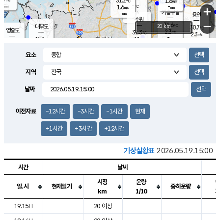
31.2
1.8
m/s
℃
-
-
-
mm
1.6
℃
mm
+
m/s
기흥구갈
-
-
m/s
mm
용인
-
수원
mm
−
31.6
℃
대부도
20 km
30.7
℃
영흥도
2.3
31.3
m/s
℃
2.3
m/s
-
mm
3.1
31.8
m/s
-
℃
mm
31.9
℃
-
오산
4.4
mm
m/s
6.0
m/s
-
mm
요소
-
mm
향남
30.4
℃
3.0
m/s
31.6
-
지역
℃
운평
mm
송탄
2.5
℃
m/s
-
s
mm
31.0
보
℃
날짜
31.7
℃
3.8
m/s
산
1.7
m/s
-
29.
mm
-
mm
1.3
℃
이전자료
-12시간
-3시간
-1시간
현재
-
m
/s
+1시간
+3시간
+12시간
기상실황표
2026.05.19.15:00
시간
날씨
시정
운량
일.시
현재일기
중하운량
km
1/10
도시별 기상실황표로 지점, 날씨, 기온, 강수, 바람, 기압등을 안내한 표입
19.15H
20 이상
2