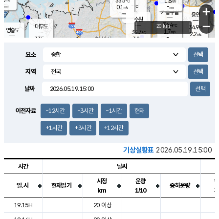
33.5
1.8
m/s
℃
-
-
-
mm
0.1
℃
mm
+
m/s
기흥구갈
-
-
m/s
mm
용인
-
수원
mm
−
34.4
℃
대부도
20 km
34.9
℃
영흥도
1.7
33.7
m/s
℃
2.2
m/s
-
mm
3.2
33.5
m/s
-
℃
mm
32.0
℃
-
오산
2.1
mm
m/s
2.9
m/s
-
mm
요소
-
mm
향남
33.0
℃
1.5
m/s
34.1
-
지역
℃
운평
mm
송탄
1.2
℃
m/s
-
s
mm
33.9
보
℃
날짜
34.1
℃
1.9
m/s
산
1.2
m/s
-
32.
mm
-
mm
1.5
℃
이전자료
-12시간
-3시간
-1시간
현재
-
m
/s
+1시간
+3시간
+12시간
기상실황표
2026.05.19.15:00
시간
날씨
시정
운량
일.시
현재일기
중하운량
km
1/10
도시별 기상실황표로 지점, 날씨, 기온, 강수, 바람, 기압등을 안내한 표입
19.15H
20 이상
2