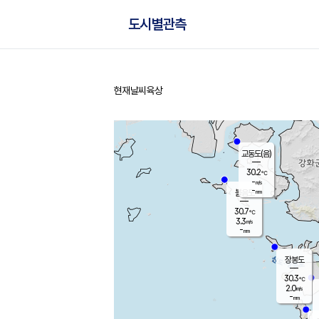
도시별관측
현재날씨
육상
홈
교동도(음)
30.2
℃
-
m/s
-
mm
볼음도
대연평
30.7
℃
3.3
m/s
31.0
℃
-
mm
2.1
m/s
-
mm
장봉도
30.3
℃
2.0
m/s
-
mm