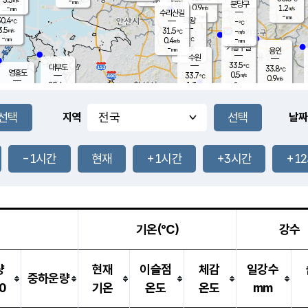
-
-
mm
무의도
mm
mm
분당구
0.9
-
1.2
m/s
m/s
mm
수리산길
-
-
mm
mm
0.4
의왕
-
℃
℃
3.5
31.5
m/s
-
m/s
℃
-
-
-
mm
0.4
℃
mm
m/s
기흥구갈
-
-
m/s
mm
용인
-
수원
mm
33.5
℃
대부도
33.8
℃
영흥도
0.5
33.7
m/s
℃
0.9
m/s
-
mm
1.3
29.4
m/s
-
℃
mm
31.2
℃
-
오산
1.5
mm
m/s
2.9
m/s
-
mm
-
mm
향남
31.3
℃
지역
날짜
0.7
m/s
-
-
℃
운평
mm
송탄
-
℃
m/s
-
s
mm
31.8
보
℃
34.9
-1시간
현재
+1시간
+3시간
+1
℃
1.5
m/s
산
1.3
m/s
-
-
mm
-
mm
-
m
℃
-
m
/s
기온(℃)
강수
량
현재
이슬점
체감
일강수
중하운량
0
기온
온도
온도
mm