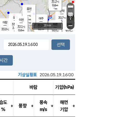
31.2
℃
강림
0.6
m/s
원주
-
흥천
mm
29.4
℃
문막
0.5
m/s
34.9
℃
-
-
℃
mm
+
2.4
설봉
m/s
30.7
℃
여주
-
m/s
이천
-
mm
2.5
m/s
-
마장
mm
신림
33.4
부론
-
귀래
−
℃
mm
33.2
20 km
℃
32.1
℃
2.1
m/s
0.1
33.0
m/s
℃
28.5
0.6
m/s
℃
-
29.0
30.3
mm
℃
-
℃
mm
1.0
m/s
-
0.7
mm
m/s
0.2
0.5
m/s
m/s
-
mm
-
백운
mm
-
-
mm
mm
백암
장호원
30.2
℃
0.3
m/s
28.6
℃
34.2
엄정
℃
-
mm
0.6
m/s
0.9
m/s
노은
-
mm
-
31.3
mm
℃
개
2시간
0.0
m/s
29.6
℃
-
mm
0.8
℃
m/s
-
/s
mm
m
기상실황표
2026.05.19.16:00
바람
기압(hPa)
습도
풍속
해면
풍향
%
m/s
기압