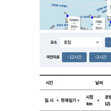
3
덕적북리
자월도
29.0
℃
30.0
℃
1.8
m/s
1.7
m/s
-
mm
-
mm
요소
풍도
27.8
덕적지도
3.5
m/
-
-12시간
-3시간
mm
이전자료
27.7
℃
대
4.3
m/s
-
mm
27.7
2.6
m
-
mm
시간
날씨
시정
운
일.시
현재일기
km
1/1