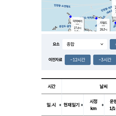
2
덕적북리
자월도
27.6
℃
28.3
℃
1.9
m/s
3.8
m/s
-
mm
-
mm
요소
풍도
28.2
덕적지도
0.6
m/
-
-12시간
-3시간
mm
이전자료
28.0
℃
대
2.2
m/s
-
mm
26.0
0.0
m
-
mm
시간
날씨
시정
운
일.시
현재일기
km
1/1