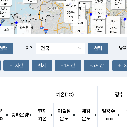
-
-
mm
무의도
mm
mm
분당구
0.0
-
1.7
m/s
m/s
mm
수리산길
-
-
mm
mm
7.9
의왕
29.7
℃
℃
2.0
29.9
m/s
1.6
m/s
℃
-
-
-
mm
-
℃
mm
m/s
기흥구갈
-
-
m/s
mm
용인
-
수원
mm
28.9
℃
대부도
27.4
℃
영흥도
1.3
30
m/s
℃
0.8
m/s
-
mm
1.9
26.8
m/s
-
℃
mm
28.8
℃
-
오산
0.4
mm
m/s
2.6
m/s
-
mm
-
mm
향남
29.0
℃
지역
날짜
1.8
m/s
30.1
-
℃
운평
mm
송탄
-
℃
m/s
-
s
mm
27.5
보
℃
30.1
-1시간
현재
+1시간
+3시간
+1
℃
0.1
m/s
산
0.9
m/s
-
-
mm
-
mm
-
m
℃
-
m
/s
기온(℃)
강수
량
현재
이슬점
체감
일강수
중하운량
0
기온
온도
온도
mm