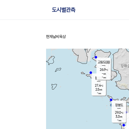
도시별관측
현재날씨
육상
홈
교동도(음)
26.9
℃
-
m/s
-
mm
볼음도
대연평
27.4
℃
2.5
m/s
29.2
℃
-
mm
1.1
m/s
-
mm
장봉도
29.0
℃
3.3
m/s
-
mm