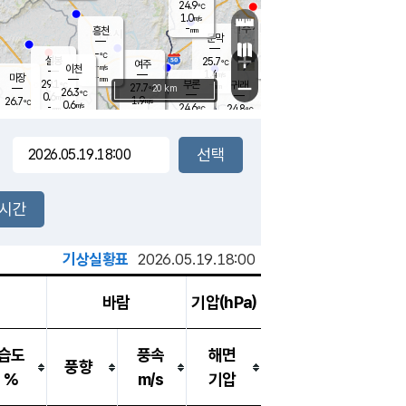
24.9
℃
강림
1.0
m/s
원주
-
흥천
mm
22.5
℃
문막
0.3
m/s
27.7
℃
-
-
℃
mm
+
0.7
설봉
m/s
25.7
℃
여주
-
m/s
이천
-
mm
1.4
m/s
-
마장
mm
신림
29.1
부론
-
귀래
−
℃
mm
27.7
20 km
℃
26.3
℃
0.6
m/s
1.9
26.7
m/s
℃
23.1
0.6
m/s
℃
-
24.6
24.8
mm
℃
-
℃
mm
0.2
m/s
-
0.5
mm
m/s
0.0
0.5
m/s
m/s
-
mm
-
백운
mm
-
-
mm
mm
백암
장호원
23.8
℃
0.5
m/s
24.3
℃
26.3
엄정
℃
-
mm
0.6
m/s
0.3
m/s
노은
-
mm
-
25.3
mm
℃
개
2시간
0.0
m/s
24.7
℃
-
mm
0.5
℃
m/s
-
/s
mm
m
기상실황표
2026.05.19.18:00
바람
기압(hPa)
습도
풍속
해면
풍향
%
m/s
기압