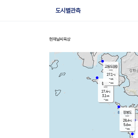
도시별관측
현재날씨
육상
홈
교동도(음)
27.1
℃
-
m/s
-
mm
볼음도
대연평
27.4
℃
3.1
m/s
28.7
℃
-
mm
1.1
m/s
-
mm
장봉도
28.4
℃
5.6
m/s
-
mm