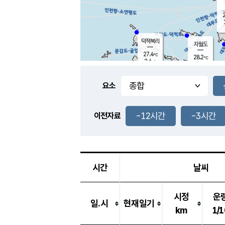
2
덕적북리
자월도
27.4
℃
28.2
℃
2.4
m/s
3.2
m/s
-
mm
-
mm
요소
풍도
28.6
덕적지도
1.2
m/
-
-12시간
-3시간
mm
이전자료
28.2
℃
대
2.0
m/s
-
mm
27.8
0.1
m
-
mm
시간
날씨
시정
운
일.시
현재일기
km
1/1