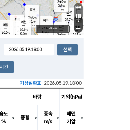
24.9
℃
강림
0.6
m/s
원주
-
흥천
mm
22.3
℃
문막
0.3
m/s
27.7
℃
26.0
-
℃
mm
+
0.7
설봉
m/s
25.7
℃
여주
0.1
m/s
이천
-
mm
2.3
m/s
-
마장
mm
신림
-
부론
-
귀래
−
℃
mm
27.4
20 km
℃
26.3
℃
-
m/s
0.9
26.6
m/s
℃
22.8
0.6
m/s
℃
-
24.5
24.5
mm
℃
-
℃
mm
0.4
m/s
-
0.5
mm
m/s
0.0
0.8
m/s
m/s
-
mm
-
백운
mm
-
-
mm
mm
백암
장호원
23.3
℃
0.2
m/s
24.4
℃
25.9
엄정
℃
-
mm
0.3
m/s
1.6
m/s
노은
-
mm
-
25.2
mm
℃
개
2시간
0.3
m/s
24.9
℃
-
mm
3
0.7
℃
m/s
-
m/s
mm
m
기상실황표
2026.05.19.18:00
바람
기압(hPa)
습도
풍속
해면
풍향
%
m/s
기압