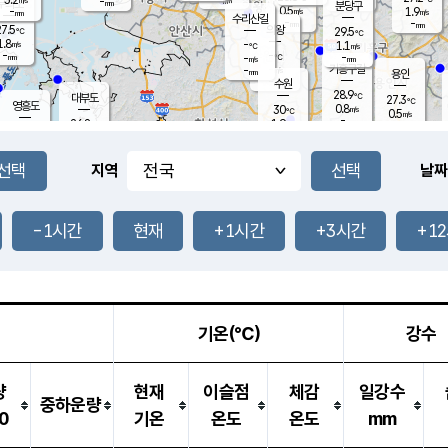
-
-
mm
무의도
mm
mm
분당구
0.5
-
1.9
m/s
m/s
mm
수리산길
-
-
mm
mm
7.5
의왕
29.5
℃
℃
1.8
-
m/s
1.1
m/s
℃
-
-
-
mm
-
℃
mm
m/s
기흥구갈
-
-
m/s
mm
용인
-
수원
mm
28.9
℃
대부도
27.3
℃
영흥도
0.8
30
m/s
℃
0.5
m/s
-
mm
1.9
26.8
m/s
-
℃
mm
28.8
℃
-
오산
0.3
mm
m/s
2.5
m/s
-
mm
-
mm
향남
28.3
℃
지역
날짜
0.7
m/s
30.1
-
℃
운평
mm
송탄
0.9
℃
m/s
-
s
mm
27.8
보
℃
29.2
-1시간
현재
+1시간
+3시간
+1
℃
1.7
m/s
산
0.7
m/s
-
25.
mm
-
mm
0.3
℃
-
m
/s
기온(℃)
강수
량
현재
이슬점
체감
일강수
중하운량
0
기온
온도
온도
mm