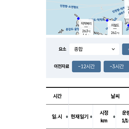
2
덕적북리
자월도
26.3
℃
26.1
℃
1.6
m/s
0.0
m/s
-
mm
-
mm
요소
풍도
26.8
덕적지도
0.7
m/
-
-12시간
-3시간
mm
이전자료
25.8
℃
대
1.6
m/s
-
mm
26.1
1.0
m
-
mm
시간
날씨
시정
운
일.시
현재일기
km
1/1