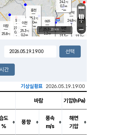
24.1
℃
강림
0.7
m/s
원주
-
흥천
mm
22.2
℃
문막
0.6
m/s
26.4
℃
25.1
-
℃
mm
+
0.6
설봉
m/s
24.8
℃
여주
0.0
m/s
이천
-
mm
1.7
m/s
-
마장
mm
신림
27.0
부론
-
귀래
−
℃
mm
25.3
20 km
℃
25.3
℃
0.3
m/s
1.3
25.8
m/s
℃
21.9
0.2
m/s
℃
-
23.3
23.2
mm
℃
-
℃
mm
0.0
m/s
-
0.2
mm
m/s
0.0
0.0
m/s
m/s
-
mm
-
백운
mm
-
-
mm
mm
백암
장호원
22.3
℃
0.1
m/s
22.7
℃
24.9
엄정
℃
-
mm
0.0
m/s
1.4
m/s
노은
-
mm
-
23.7
mm
℃
개
2시간
0.1
m/s
23.3
℃
-
mm
0
0.0
℃
m/s
-
m/s
mm
m
기상실황표
2026.05.19.19:00
바람
기압(hPa)
습도
풍속
해면
풍향
%
m/s
기압