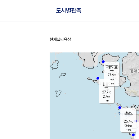
도시별관측
현재날씨
육상
홈
교동도(음)
27.6
℃
-
m/s
-
mm
볼음도
대연평
27.7
℃
2.7
m/s
28.1
℃
-
mm
1.1
m/s
-
mm
장봉도
26.7
℃
0.4
m/s
-
mm