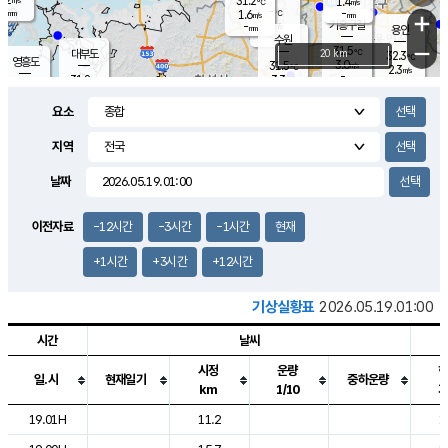
31.2
1.4
m/s
℃
-
-
-
mm
1.6
℃
mm
+
m/s
기흥구갈
-
-
m/s
mm
용인
-
수원
mm
−
31.5
℃
대부도
20 km
32.3
℃
영흥도
3.0
31.5
m/s
℃
2.3
m/s
-
mm
3.3
31.8
m/s
-
℃
mm
30.8
℃
-
오산
3.7
mm
m/s
4.8
m/s
-
mm
요소
-
mm
향남
31.5
℃
2.2
m/s
-
-
지역
℃
운평
mm
송탄
-
℃
m/s
-
s
mm
31.1
보
℃
날짜
32.4
℃
3.2
m/s
산
1.9
m/s
-
30.
mm
-
mm
1.3
℃
이전자료
-12시간
-3시간
-1시간
현재
-
m
/s
+1시간
+3시간
+12시간
기상실황표
2026.05.19.01:00
시간
날씨
시정
운량
일.시
현재일기
중하운량
km
1/10
도시별 기상실황표로 지점, 날씨, 기온, 강수, 바람, 기압등을 안내한 표입
19.01H
11.2
1