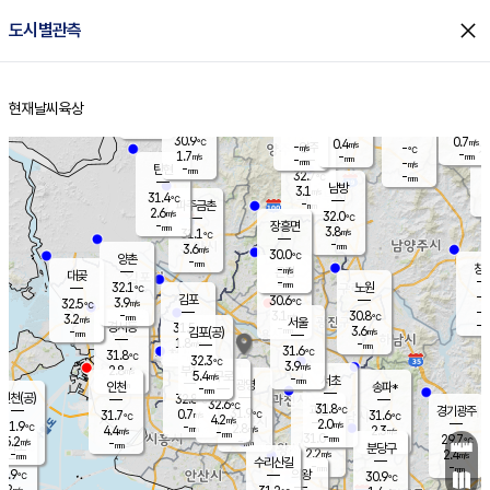
close
도시별관측
장남
판문점
30.6
℃
2.7
m/s
화현
31.4
동두천
℃
남면
-
현재날씨
육상
mm
파주
2.7
홈
m/s
포천
31.5
-
30.9
℃
mm
℃
30.1
℃
30.9
0.7
0.4
m/s
℃
m/s
-
양주
-
m/s
가
℃
-
1.7
-
mm
m/s
mm
-
mm
-
m/s
-
탄현
mm
32.7
-
3
℃
mm
남방
3.1
m/s
1
31.4
℃
-
파주금촌
mm
2.6
m/s
32.0
℃
-
장흥면
mm
3.8
m/s
31.1
℃
-
mm
3.6
m/s
30.0
℃
양촌
-
mm
창
-
m/s
은평
대곶
-
mm
32.1
노원
℃
-
김포
30.6
3.9
℃
32.5
m/s
℃
-
m/
-
3.1
30.8
m/s
mm
3.2
℃
m/s
서울
-
경서동
31.5
m
-
3.6
℃
mm
-
김포(공)
m/s
mm
1.8
-
m/s
mm
31.6
℃
31.8
-
℃
mm
32.3
℃
3.9
m/s
2.8
부천
m/s
5.4
구로
m/s
-
서초
mm
-
광명
mm
인천
송파*
-
mm
인천(공)
32.8
℃
32.6
℃
31.8
과천
경기광주
℃
31.9
0.7
31.7
31.6
m/s
℃
℃
℃
4.2
m/s
2.0
m/s
31.9
-
2.8
℃
mm
4.4
m/s
2.3
m/s
-
m/s
mm
-
31.0
29.7
mm
5.2
-
℃
℃
m/s
-
-
mm
무의도
mm
mm
분당구
2.2
-
2.4
m/s
m/s
mm
수리산길
-
-
mm
mm
0.9
의왕
30.9
℃
℃
2.2
m/s