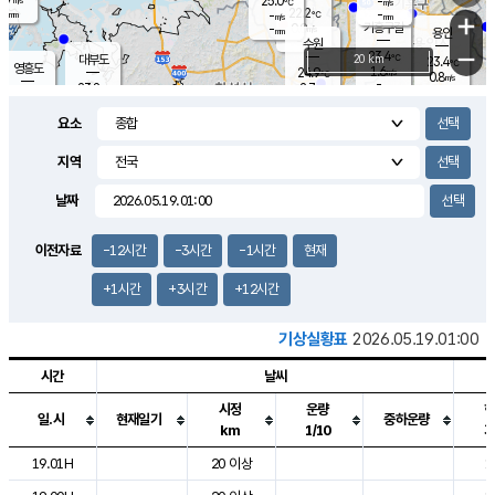
25.0
-
m/s
℃
-
22.2
-
mm
-
℃
mm
+
m/s
기흥구갈
0.0
-
m/s
mm
용인
-
수원
mm
−
23.4
℃
대부도
20 km
23.4
℃
영흥도
1.6
24.9
m/s
℃
0.8
m/s
-
mm
2.7
23.8
m/s
-
℃
mm
25.7
℃
-
오산
2.6
mm
m/s
5.7
m/s
-
mm
요소
-
mm
향남
23.1
℃
1.5
m/s
24.6
-
지역
℃
운평
mm
송탄
-
℃
m/s
-
s
mm
23.4
보
℃
날짜
23.8
℃
1.6
m/s
산
0.2
m/s
-
19.
mm
-
mm
0.2
℃
이전자료
-12시간
-3시간
-1시간
현재
-
m
/s
+1시간
+3시간
+12시간
기상실황표
2026.05.19.01:00
시간
날씨
시정
운량
일.시
현재일기
중하운량
km
1/10
도시별 기상실황표로 지점, 날씨, 기온, 강수, 바람, 기압등을 안내한 표입
19.01H
20 이상
1