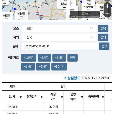
26.9
-
m/s
℃
2.0
-
-
mm
1.5
℃
mm
+
m/s
기흥구갈
-
-
m/s
mm
용인
-
수원
mm
−
25.8
℃
대부도
20 km
25.6
℃
영흥도
2.4
27.1
m/s
℃
2.2
m/s
-
mm
3.4
25.9
m/s
-
℃
mm
27.7
℃
-
오산
4.0
mm
m/s
7.1
m/s
14.5
mm
요소
11.5
mm
향남
26.1
℃
2.1
m/s
27.3
-
지역
℃
운평
mm
송탄
-
℃
m/s
-
s
mm
25.4
보
℃
날짜
25.7
m
℃
2.7
m/s
산
1.1
m/s
27.0
22.
mm
-
mm
0.9
℃
이전자료
-12시간
-3시간
-1시간
현재
1.0
/s
+1시간
+3시간
+12시간
기상실황표
2026.05.19.20:00
시간
날씨
시정
운량
일.시
현재일기
중하운량
km
1/10
도시별 기상실황표로 지점, 날씨, 기온, 강수, 바람, 기압등을 안내한 표입
19.20H
20 이상
2