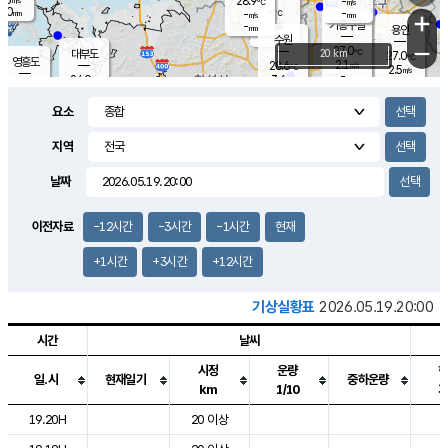
28.9
-
m/s
℃
2.0
-
-
mm
-
℃
mm
+
m/s
기흥구갈
-
-
m/s
mm
용인
-
수원
mm
−
27.0
℃
대부도
20 km
27.0
℃
영흥도
2.1
28.6
m/s
℃
2.5
m/s
-
mm
3.6
24.0
m/s
-
℃
mm
27.1
℃
-
오산
0.4
mm
m/s
4.1
m/s
14.5
mm
요소
11.5
mm
향남
27.1
℃
1.8
m/s
28.3
-
지역
℃
운평
mm
송탄
-
℃
m/s
-
s
mm
25.6
보
℃
날짜
26.7
m
℃
2.2
m/s
산
0.8
m/s
27.0
23.
mm
-
mm
0.3
℃
이전자료
-12시간
-3시간
-1시간
현재
1.0
/s
+1시간
+3시간
+12시간
기상실황표
2026.05.19.20:00
시간
날씨
시정
운량
일.시
현재일기
중하운량
km
1/10
도시별 기상실황표로 지점, 날씨, 기온, 강수, 바람, 기압등을 안내한 표입
19.20H
20 이상
2