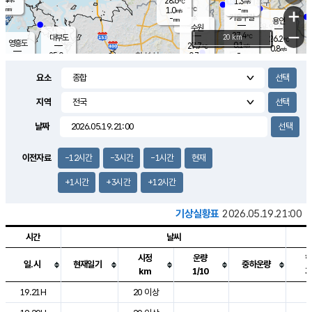
28.6
1.3
m/s
℃
-
-
-
mm
1.0
℃
mm
+
m/s
기흥구갈
-
-
m/s
mm
용인
-
수원
mm
−
27.4
℃
대부도
20 km
26.2
℃
영흥도
0.1
27.7
m/s
℃
0.8
m/s
-
mm
0.7
25.0
m/s
-
℃
mm
27.3
℃
-
오산
0.0
mm
m/s
0.7
m/s
-
mm
요소
-
mm
향남
24.8
℃
0.1
m/s
-
-
지역
℃
운평
mm
송탄
-
℃
m/s
-
s
mm
26.2
보
℃
날짜
27.8
℃
0.7
m/s
산
0.0
m/s
-
22.
mm
-
mm
0.0
℃
이전자료
-12시간
-3시간
-1시간
현재
-
m
/s
+1시간
+3시간
+12시간
기상실황표
2026.05.19.21:00
시간
날씨
시정
운량
일.시
현재일기
중하운량
km
1/10
도시별 기상실황표로 지점, 날씨, 기온, 강수, 바람, 기압등을 안내한 표입
19.21H
20 이상
2