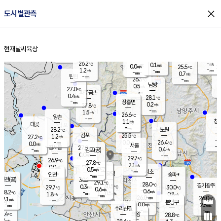
close
도시별관측
장남
판문점
25.8
℃
1.5
m/s
화현
25.4
동두천
℃
남면
-
현재날씨
육상
mm
파주
1.7
홈
m/s
포천
-
-
26.4
℃
mm
℃
26.4
℃
26.2
-
0.1
m/s
℃
m/s
0.0
양주
25.5
m/s
가
℃
-
1.2
-
mm
m/s
mm
-
mm
0.7
m/s
-
탄현
mm
26.3
-
2
℃
mm
남방
0.5
m/s
0
27.0
℃
-
파주금촌
mm
0.4
m/s
28.1
℃
-
장흥면
mm
0.2
m/s
27.8
℃
-
mm
1.5
m/s
26.6
℃
양촌
-
mm
창
1.1
m/s
은평
대곶
-
mm
28.2
노원
℃
-
김포
25.5
1.2
℃
27.2
m/s
℃
-
m/
-
0.0
26.4
m/s
mm
0.0
℃
m/s
서울
-
경서동
27.8
m
-
0.4
℃
mm
-
김포(공)
m/s
mm
0.0
-
m/s
mm
29.7
℃
26.9
-
℃
mm
27.8
℃
2.1
m/s
0.0
부천
m/s
0.5
구로
m/s
-
서초
mm
-
광명
mm
인천
송파*
-
mm
인천(공)
30.2
℃
29.1
℃
28.0
과천
경기광주
℃
30.5
0.3
29.7
30.0
m/s
℃
℃
℃
0.6
m/s
0.6
m/s
28.2
-
0.5
℃
mm
1.8
m/s
0.8
m/s
-
m/s
mm
-
26.0
26.0
mm
2.1
-
℃
℃
m/s
-
-
mm
무의도
mm
mm
분당구
0.0
-
2.5
m/s
m/s
mm
수리산길
-
-
mm
mm
6.4
의왕
28.8
℃
℃
0.4
m/s