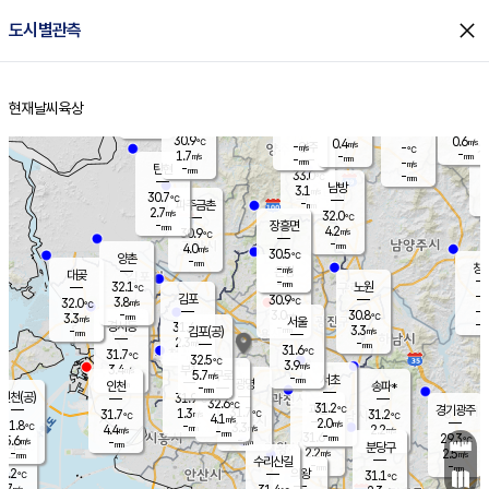
close
도시별관측
장남
판문점
30.5
℃
2.8
m/s
화현
31.1
동두천
℃
남면
-
현재날씨
육상
mm
파주
2.5
홈
m/s
포천
30.8
-
30.9
℃
mm
℃
30.3
℃
30.9
0.6
0.4
m/s
℃
m/s
-
양주
-
m/s
가
℃
-
1.7
-
mm
m/s
mm
-
mm
-
m/s
-
탄현
mm
33.0
-
2
℃
mm
남방
3.1
m/s
1
30.7
℃
-
파주금촌
mm
2.7
m/s
32.0
℃
-
장흥면
mm
4.2
m/s
30.9
℃
-
mm
4.0
m/s
30.5
℃
양촌
-
mm
창
-
m/s
은평
대곶
-
mm
32.1
노원
℃
-
김포
30.9
3.8
℃
32.0
m/s
℃
-
m/
-
3.0
30.8
m/s
mm
3.3
℃
m/s
서울
-
경서동
31.4
m
-
3.3
℃
mm
-
김포(공)
m/s
mm
2.3
-
m/s
mm
31.6
℃
31.7
-
℃
mm
32.5
℃
3.9
m/s
3.4
부천
m/s
5.7
구로
m/s
-
서초
mm
-
광명
mm
인천
송파*
-
mm
인천(공)
31.9
℃
32.6
℃
31.2
과천
경기광주
℃
31.7
1.3
31.7
31.2
m/s
℃
℃
℃
4.1
m/s
2.0
m/s
31.8
-
3.3
℃
mm
4.4
m/s
2.2
m/s
-
m/s
mm
-
31.6
29.3
mm
5.6
-
℃
℃
m/s
-
-
mm
무의도
mm
mm
분당구
2.2
-
2.5
m/s
m/s
mm
수리산길
-
-
mm
mm
0.2
의왕
31.1
℃
℃
2.7
m/s