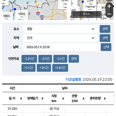
31.4
2.3
m/s
℃
-
-
-
mm
-
℃
mm
+
m/s
기흥구갈
-
-
m/s
mm
용인
-
수원
mm
−
30.8
℃
대부도
20 km
32.6
℃
영흥도
3.2
31.5
m/s
℃
2.2
m/s
-
mm
3.3
31.2
m/s
-
℃
mm
30.8
℃
-
오산
4.5
mm
m/s
4.1
m/s
-
mm
요소
-
mm
향남
31.6
℃
2.7
m/s
31.6
-
지역
℃
운평
mm
송탄
2.2
℃
m/s
-
s
mm
30.5
보
℃
날짜
32.2
℃
3.4
m/s
산
1.5
m/s
-
30.
mm
-
mm
1.8
℃
이전자료
-12시간
-3시간
-1시간
현재
-
m
/s
+1시간
+3시간
+12시간
기상실황표
2026.05.19.22:00
시간
날씨
시정
운량
일.시
현재일기
중하운량
km
1/10
도시별 기상실황표로 지점, 날씨, 기온, 강수, 바람, 기압등을 안내한 표입
19.22H
20 이상
2