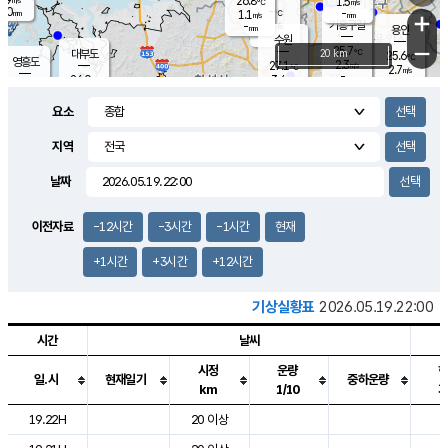
26.8
1.5
m/s
℃
2.0
-
-
mm
1.1
℃
mm
+
m/s
기흥구갈
-
-
m/s
mm
용인
-
수원
mm
−
25.7
℃
대부도
20 km
25.6
℃
영흥도
2.3
27.1
m/s
℃
2.7
m/s
-
mm
3.4
26.0
m/s
-
℃
mm
27.6
℃
-
오산
4.5
mm
m/s
7.6
m/s
14.5
mm
요소
11.5
mm
향남
25.9
℃
2.4
m/s
-
-
지역
℃
운평
mm
송탄
-
℃
m/s
-
s
mm
25.2
보
℃
날짜
25.7
m
℃
2.1
m/s
산
0.7
m/s
27.0
22.
mm
-
mm
0.6
℃
이전자료
-12시간
-3시간
-1시간
현재
1.0
/s
+1시간
+3시간
+12시간
기상실황표
2026.05.19.22:00
시간
날씨
시정
운량
일.시
현재일기
중하운량
km
1/10
도시별 기상실황표로 지점, 날씨, 기온, 강수, 바람, 기압등을 안내한 표입
19.22H
20 이상
2