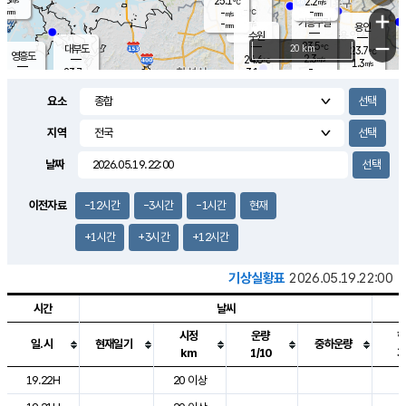
25.1
2.2
m/s
℃
-
-
-
mm
-
℃
mm
+
m/s
기흥구갈
-
-
m/s
mm
용인
-
수원
mm
−
23.5
℃
대부도
20 km
23.7
℃
영흥도
2.3
24.6
m/s
℃
1.3
m/s
-
mm
3.1
23.7
m/s
-
℃
mm
25.8
℃
-
오산
2.2
mm
m/s
6.7
m/s
-
mm
요소
-
mm
향남
24.2
℃
2.1
m/s
-
-
지역
℃
운평
mm
송탄
-
℃
m/s
-
s
mm
23.3
보
℃
날짜
23.9
℃
1.8
m/s
산
0.0
m/s
-
20.
mm
-
mm
0.5
℃
이전자료
-12시간
-3시간
-1시간
현재
-
m
/s
+1시간
+3시간
+12시간
기상실황표
2026.05.19.22:00
시간
날씨
시정
운량
일.시
현재일기
중하운량
km
1/10
도시별 기상실황표로 지점, 날씨, 기온, 강수, 바람, 기압등을 안내한 표입
19.22H
20 이상
2