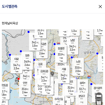
close
도시별관측
장남
판문점
32.2
℃
1.9
m/s
화현
34.5
동두천
℃
남면
-
현재날씨
육상
mm
파주
1.8
홈
m/s
포천
33.6
-
33.2
℃
mm
℃
33.9
℃
32.3
1.7
1.3
m/s
℃
m/s
-
양주
-
m/s
가
℃
-
1.5
-
mm
m/s
mm
-
mm
-
m/s
-
탄현
mm
34.3
-
3
℃
mm
남방
2.2
m/s
1
34.1
℃
-
파주금촌
mm
1.5
m/s
34.2
℃
-
장흥면
mm
2.2
m/s
33.7
℃
-
mm
2.6
m/s
33.9
℃
양촌
-
mm
창
-
m/s
은평
대곶
-
mm
34.9
노원
℃
-
김포
33.0
2.6
℃
34.7
m/s
℃
-
m/
-
2.1
33.5
m/s
mm
2.3
℃
m/s
서울
-
경서동
33.2
m
-
2.0
℃
mm
-
김포(공)
m/s
mm
1.7
-
m/s
mm
34.2
℃
34.1
-
℃
mm
34.7
℃
2.5
m/s
2.5
부천
m/s
2.3
구로
m/s
-
서초
mm
-
광명
mm
인천
송파*
-
mm
인천(공)
33.5
℃
33.4
℃
32.6
과천
경기광주
℃
-
2.0
33.6
32.7
m/s
℃
℃
℃
2.7
m/s
2.1
m/s
32.7
-
-
℃
mm
2.4
m/s
4.2
m/s
-
m/s
mm
-
-
32.0
mm
3.8
-
℃
℃
m/s
-
-
mm
무의도
mm
mm
분당구
-
-
2.4
m/s
m/s
mm
수리산길
-
-
mm
mm
1.6
의왕
-
℃
℃
2.1
m/s