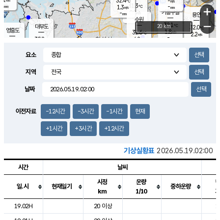
32.4
-
m/s
℃
-
31.3
-
mm
1.3
℃
mm
+
m/s
기흥구갈
0.8
-
m/s
mm
용인
-
수원
mm
−
32.1
℃
대부도
20 km
32.0
℃
영흥도
1.8
31.6
m/s
℃
2.2
m/s
-
mm
4.2
30.8
m/s
-
℃
mm
30.0
℃
-
오산
3.2
mm
m/s
2.1
m/s
-
mm
요소
-
mm
향남
30.8
℃
2.1
m/s
31.4
-
지역
℃
운평
mm
송탄
-
℃
m/s
-
s
mm
30.2
보
℃
날짜
31.4
℃
3.2
m/s
산
3.1
m/s
-
29.
mm
-
mm
1.8
℃
이전자료
-12시간
-3시간
-1시간
현재
-
m
/s
+1시간
+3시간
+12시간
기상실황표
2026.05.19.02:00
시간
날씨
시정
운량
일.시
현재일기
중하운량
km
1/10
도시별 기상실황표로 지점, 날씨, 기온, 강수, 바람, 기압등을 안내한 표입
19.02H
20 이상
1