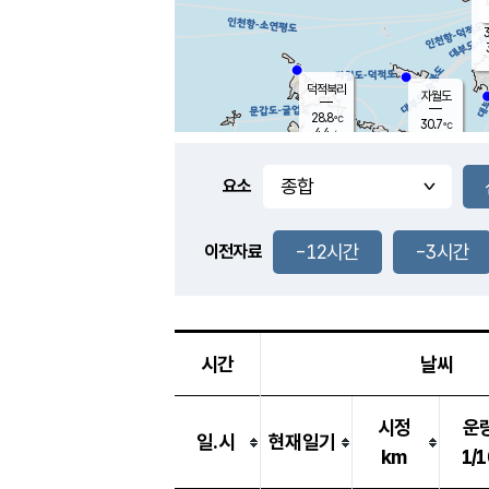
3
덕적북리
자월도
28.8
℃
30.7
℃
4.4
m/s
1.1
m/s
-
mm
-
mm
요소
풍도
29.9
덕적지도
3.8
m/
-
-12시간
-3시간
mm
이전자료
29.5
℃
대
3.8
m/s
-
mm
30.9
7.1
m
-
mm
시간
날씨
시정
운
일.시
현재일기
km
1/1