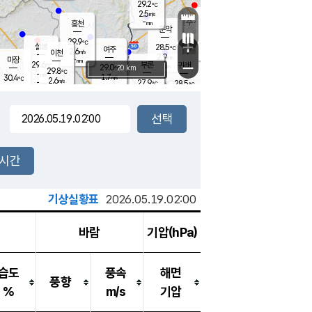
29.2
℃
강림
2.5
m/s
원주
-
흥천
mm
26.3
℃
문막
1.3
m/s
28.6
℃
29.9
-
℃
mm
+
3.9
설봉
m/s
28.5
℃
여주
2.6
m/s
이천
-
mm
2.9
m/s
-
마장
mm
신림
29.6
부론
-
귀래
−
℃
mm
29.0
20 km
℃
29.8
℃
-
m/s
1.7
30.4
m/s
℃
26.6
2.6
m/s
℃
-
27.9
28.5
mm
℃
-
℃
mm
3.2
m/s
-
3.2
mm
m/s
3.7
0.5
m/s
m/s
-
mm
-
백운
mm
-
-
mm
mm
백암
장호원
27.6
℃
3.5
m/s
29.6
℃
30.1
엄정
℃
-
mm
1.6
m/s
3.8
m/s
노은
-
mm
-
28.5
mm
℃
개
2시간
4.6
m/s
28.3
℃
-
mm
4
3.9
℃
m/s
-
m/s
mm
m
기상실황표
2026.05.19.02:00
바람
기압(hPa)
습도
풍속
해면
풍향
%
m/s
기압