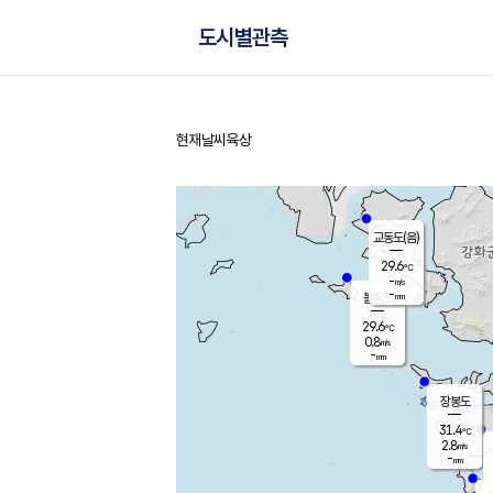
도시별관측
현재날씨
육상
홈
교동도(음)
29.6
℃
-
m/s
-
mm
볼음도
대연평
29.6
℃
0.8
m/s
31.8
℃
-
mm
1.6
m/s
-
mm
장봉도
31.4
℃
2.8
m/s
-
mm