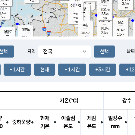
-
-
mm
무의도
mm
mm
분당구
2.5
-
2.4
m/s
m/s
mm
수리산길
-
-
mm
mm
0.1
의왕
30.1
℃
℃
3.4
-
m/s
2.5
m/s
℃
-
-
-
mm
-
℃
mm
m/s
기흥구갈
-
-
m/s
mm
용인
-
수원
mm
29.9
℃
대부도
30.4
℃
영흥도
2.4
30.6
m/s
℃
1.8
m/s
-
mm
4.3
30.6
m/s
-
℃
mm
31.2
℃
-
오산
4.8
mm
m/s
6.0
m/s
-
mm
-
mm
향남
29.7
℃
지역
날짜
3.1
m/s
32.0
-
℃
운평
mm
송탄
-
℃
m/s
-
s
mm
30.7
보
℃
31.3
-1시간
현재
+1시간
+3시간
+1
℃
3.5
m/s
산
1.7
m/s
-
29.
mm
-
mm
1.3
℃
-
m
/s
기온(℃)
강수
량
현재
이슬점
체감
일강수
중하운량
0
기온
온도
온도
mm