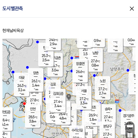
close
도시별관측
장남
판문점
25.0
℃
2.0
m/s
화현
24.8
동두천
℃
남면
-
현재날씨
육상
mm
파주
3.3
홈
m/s
포천
23.4
-
25.3
℃
mm
℃
25.3
℃
24.5
0.0
0.9
m/s
℃
m/s
-
양주
-
m/s
가
℃
-
2.9
-
mm
m/s
mm
-
mm
-
m/s
-
탄현
mm
25.6
-
2
℃
mm
남방
1.5
m/s
0
25.3
℃
-
파주금촌
mm
2.5
m/s
27.6
℃
-
장흥면
mm
0.8
m/s
26.7
℃
-
mm
3.0
m/s
26.6
℃
양촌
-
mm
창
-
m/s
은평
대곶
-
mm
26.1
노원
℃
-
김포
27.3
1.4
℃
26.3
m/s
℃
-
m/
-
3.5
27.2
m/s
mm
3.1
℃
m/s
서울
-
경서동
26.8
m
-
2.7
℃
mm
-
김포(공)
m/s
mm
0.5
-
m/s
mm
27.2
℃
27.8
-
℃
mm
27.4
℃
3.3
m/s
3.1
부천
m/s
3.4
구로
m/s
-
서초
mm
-
광명
mm
인천
송파*
-
mm
인천(공)
28.4
℃
28.4
℃
26.9
과천
경기광주
℃
28.3
0.6
28.5
27.4
m/s
℃
℃
℃
4.8
m/s
1.8
m/s
28.4
-
3.0
℃
mm
3.8
m/s
3.7
m/s
-
m/s
mm
-
26.2
24.9
mm
4.1
-
℃
℃
m/s
-
-
mm
무의도
mm
mm
분당구
1.3
-
3.0
m/s
m/s
mm
수리산길
-
-
mm
mm
6.8
의왕
27.3
℃
℃
2.9
m/s