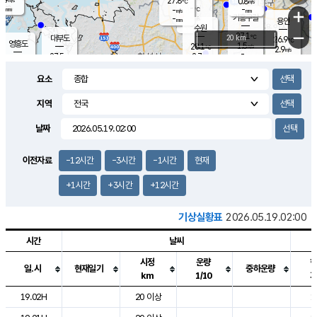
27.8
0.8
m/s
℃
-
-
-
mm
-
℃
mm
+
m/s
기흥구갈
-
-
m/s
mm
용인
-
수원
mm
−
27.1
℃
대부도
20 km
26.9
℃
영흥도
1.5
28.1
m/s
℃
2.9
m/s
-
mm
2.7
27.5
m/s
-
℃
mm
28.3
℃
-
오산
3.3
mm
m/s
5.1
m/s
-
mm
요소
-
mm
향남
27.1
℃
2.1
m/s
28.3
-
지역
℃
운평
mm
송탄
-
℃
m/s
-
s
mm
26.6
보
℃
날짜
27.5
℃
3.0
m/s
산
0.6
m/s
-
25.
mm
-
mm
0.8
℃
이전자료
-12시간
-3시간
-1시간
현재
-
m
/s
+1시간
+3시간
+12시간
기상실황표
2026.05.19.02:00
시간
날씨
시정
운량
일.시
현재일기
중하운량
km
1/10
도시별 기상실황표로 지점, 날씨, 기온, 강수, 바람, 기압등을 안내한 표입
19.02H
20 이상
1