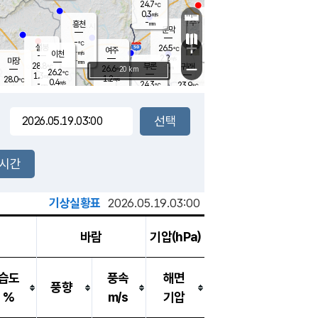
24.7
℃
강림
0.3
m/s
원주
-
흥천
mm
22.7
℃
문막
0.1
m/s
27.7
℃
-
-
℃
mm
+
0.6
설봉
m/s
26.5
℃
여주
-
m/s
이천
-
mm
2.2
m/s
-
마장
mm
신림
28.8
부론
-
귀래
−
℃
mm
26.6
20 km
℃
26.2
℃
1.3
m/s
1.2
28.0
m/s
℃
22.9
0.4
m/s
℃
-
24.3
23.9
mm
℃
-
℃
mm
0.3
m/s
-
0.5
mm
m/s
0.0
0.0
m/s
m/s
-
mm
-
백운
mm
-
-
mm
mm
백암
장호원
23.1
℃
0.1
m/s
24.9
℃
27.4
엄정
℃
-
mm
1.0
m/s
2.0
m/s
노은
-
mm
-
25.1
mm
℃
개
2시간
0.4
m/s
24.9
℃
-
mm
8
2.4
℃
m/s
-
m/s
mm
m
기상실황표
2026.05.19.03:00
바람
기압(hPa)
습도
풍속
해면
풍향
%
m/s
기압