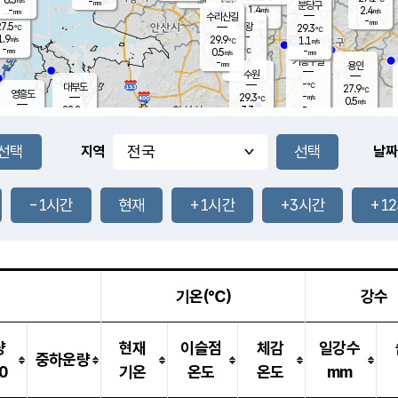
-
-
mm
무의도
mm
mm
분당구
1.4
-
2.4
m/s
m/s
mm
수리산길
-
-
mm
mm
7.5
의왕
29.3
℃
℃
1.9
29.9
m/s
1.1
m/s
℃
-
-
-
mm
0.5
℃
mm
m/s
기흥구갈
-
-
m/s
mm
용인
-
수원
mm
-
℃
대부도
27.9
℃
영흥도
-
29.3
m/s
℃
0.5
m/s
-
mm
3.3
28.2
m/s
-
℃
mm
29.2
℃
-
오산
2.2
mm
m/s
3.8
m/s
-
mm
-
mm
향남
28.7
℃
지역
날짜
2.0
m/s
-
-
℃
운평
mm
송탄
-
℃
m/s
-
s
mm
27.8
보
℃
29.2
-1시간
현재
+1시간
+3시간
+1
℃
1.5
m/s
산
1.3
m/s
-
25.
mm
-
mm
0.5
℃
-
m
/s
기온(℃)
강수
량
현재
이슬점
체감
일강수
중하운량
0
기온
온도
온도
mm