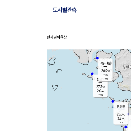
도시별관측
현재날씨
육상
홈
교동도(음)
26.9
℃
-
m/s
-
mm
볼음도
대연평
27.3
℃
2.0
m/s
28.4
℃
-
mm
2.8
m/s
-
mm
장봉도
28.3
℃
3.2
m/s
-
mm