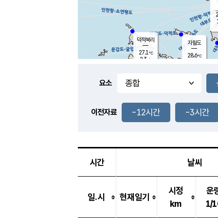
2
덕적북리
자월도
27.1
℃
28.6
℃
2.3
m/s
2.2
m/s
-
mm
-
mm
요소
풍도
28.7
덕적지도
1.5
m/
-
-12시간
-3시간
mm
이전자료
26.7
℃
대
2.3
m/s
-
mm
29.8
4.1
m
-
mm
시간
날씨
시정
운
일.시
현재일기
km
1/1