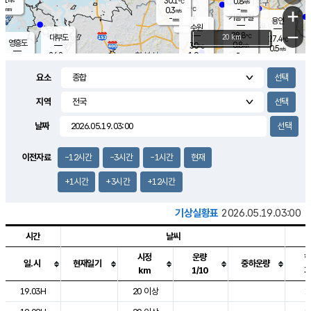
30.1
0.8
m/s
℃
-
-
-
mm
0.3
℃
mm
+
m/s
기흥구갈
-
-
m/s
mm
용인
-
수원
mm
−
28.8
℃
대부도
20 km
27.4
℃
영흥도
0.8
30
m/s
℃
0.5
m/s
-
mm
1.9
26.8
m/s
-
℃
mm
28.9
℃
-
오산
0.4
mm
m/s
2.6
m/s
-
mm
요소
-
mm
향남
28.0
℃
0.9
m/s
30.0
-
지역
℃
운평
mm
송탄
-
℃
m/s
-
s
mm
27.8
보
℃
날짜
29.2
℃
1.5
m/s
산
0.6
m/s
-
25.
mm
-
mm
0.3
℃
이전자료
-12시간
-3시간
-1시간
현재
-
m
/s
+1시간
+3시간
+12시간
기상실황표
2026.05.19.03:00
시간
날씨
시정
운량
일.시
현재일기
중하운량
km
1/10
도시별 기상실황표로 지점, 날씨, 기온, 강수, 바람, 기압등을 안내한 표입
19.03H
20 이상
1