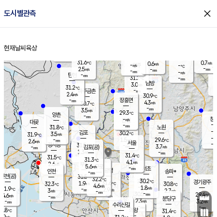
close
도시별관측
장남
판문점
29.9
℃
3.2
m/s
화현
30.5
동두천
℃
남면
-
현재날씨
육상
mm
파주
2.6
홈
m/s
포천
30.3
-
30.4
℃
mm
℃
30.2
℃
31.6
0.7
0.6
m/s
℃
m/s
-
양주
-
m/s
가
℃
-
2.5
-
mm
m/s
mm
-
mm
-
m/s
-
탄현
mm
31.2
-
2
℃
mm
남방
3.0
m/s
1
31.2
℃
-
파주금촌
mm
2.4
m/s
30.9
℃
-
장흥면
mm
4.3
m/s
30.7
℃
-
mm
3.5
m/s
29.3
℃
양촌
-
mm
창
-
m/s
은평
대곶
-
mm
31.8
노원
℃
-
김포
30.2
3.5
℃
31.9
m/s
℃
-
m/
-
1.5
29.6
m/s
mm
2.6
℃
m/s
서울
-
경서동
31.5
m
-
3.7
℃
mm
-
김포(공)
m/s
mm
1.3
-
m/s
mm
31.4
℃
31.5
-
℃
mm
31.3
℃
4.1
m/s
2.6
부천
m/s
5.6
구로
m/s
-
서초
mm
-
광명
mm
인천
송파*
-
mm
인천(공)
31.5
℃
32.2
℃
30.2
과천
경기광주
℃
31.6
1.9
32.3
30.8
m/s
℃
℃
℃
4.6
m/s
1.8
m/s
31.9
-
2.9
℃
mm
3
m/s
2.7
m/s
-
m/s
mm
-
30.5
29.4
mm
4.6
-
℃
℃
m/s
-
-
mm
무의도
mm
mm
분당구
2.3
-
3.2
m/s
m/s
mm
수리산길
-
-
mm
mm
0.8
의왕
31.4
℃
℃
2.9
m/s