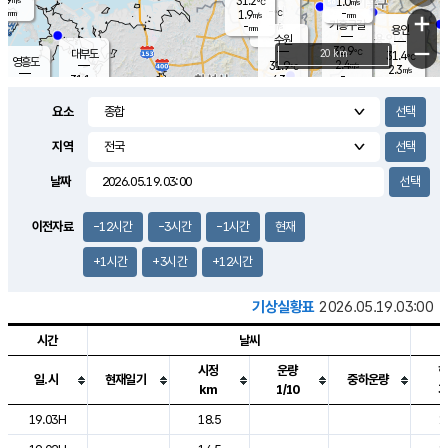
31.2
1.0
m/s
℃
-
-
-
mm
1.9
℃
mm
+
m/s
기흥구갈
-
-
m/s
mm
용인
-
수원
mm
−
32.9
℃
대부도
20 km
31.4
℃
영흥도
2.4
31.9
m/s
℃
2.3
m/s
-
mm
4.3
31.1
m/s
-
℃
mm
31.2
℃
-
오산
4.2
mm
m/s
5.6
m/s
-
mm
요소
-
mm
향남
31.0
℃
3.0
m/s
-
-
지역
℃
운평
mm
송탄
-
℃
m/s
-
s
mm
31.0
보
℃
날짜
32.1
℃
4.3
m/s
산
1.6
m/s
-
30.
mm
-
mm
1.3
℃
이전자료
-12시간
-3시간
-1시간
현재
-
m
/s
+1시간
+3시간
+12시간
기상실황표
2026.05.19.03:00
시간
날씨
시정
운량
일.시
현재일기
중하운량
km
1/10
도시별 기상실황표로 지점, 날씨, 기온, 강수, 바람, 기압등을 안내한 표입
19.03H
18.5
1