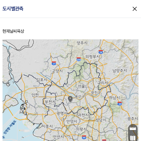
close
도시별관측
현재날씨
육상
홈