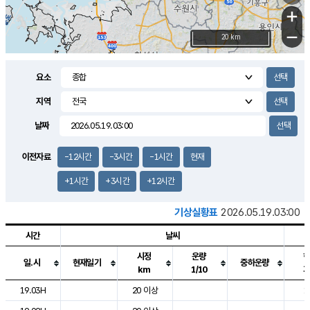
+
−
20 km
요소
지역
날짜
이전자료
-12시간
-3시간
-1시간
현재
+1시간
+3시간
+12시간
기상실황표
2026.05.19.03:00
시간
날씨
시정
운량
일.시
현재일기
중하운량
km
1/10
도시별 기상실황표로 지점, 날씨, 기온, 강수, 바람, 기압등을 안내한 표입
19.03H
20 이상
1