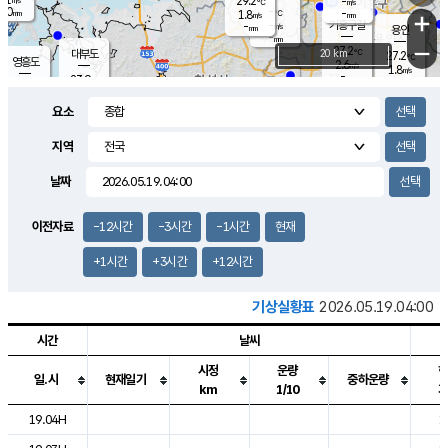
29.2
-
m/s
℃
2.0
-
-
mm
1.8
℃
mm
+
m/s
기흥구갈
-
-
m/s
mm
용인
-
mm
−
27.2
℃
대부도
20 km
27.2
℃
영흥도
2.6
m/s
1.8
m/s
-
mm
23.9
-
℃
mm
27.6
℃
오산
0.5
m/s
4.3
m/s
14.5
mm
요소
11.5
mm
향남
27.3
℃
2.1
m/s
27.8
-
지역
℃
운평
mm
송탄
-
℃
m/s
-
s
mm
25.1
보
℃
날짜
27.0
m
℃
1.3
m/s
산
0.6
m/s
27.0
23.
mm
-
mm
0.3
℃
이전자료
-12시간
-3시간
-1시간
현재
1.0
/s
+1시간
+3시간
+12시간
기상실황표
2026.05.19.04:00
시간
날씨
시정
운량
일.시
현재일기
중하운량
km
1/10
도시별 기상실황표로 지점, 날씨, 기온, 강수, 바람, 기압등을 안내한 표입
19.04H
1