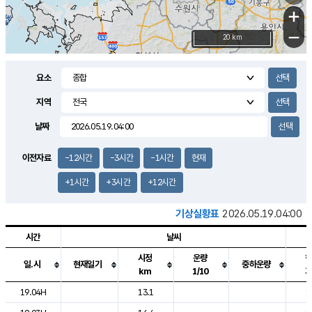
+
−
20 km
요소
지역
날짜
이전자료
-12시간
-3시간
-1시간
현재
+1시간
+3시간
+12시간
기상실황표
2026.05.19.04:00
시간
날씨
시정
운량
일.시
현재일기
중하운량
km
1/10
도시별 기상실황표로 지점, 날씨, 기온, 강수, 바람, 기압등을 안내한 표입
19.04H
13.1
1