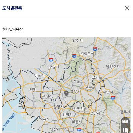
close
도시별관측
현재날씨
육상
홈