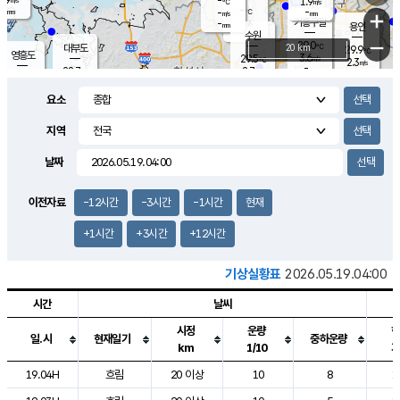
-
1.9
m/s
℃
-
-
-
mm
-
℃
mm
+
m/s
기흥구갈
-
-
m/s
mm
용인
-
수원
mm
−
29.0
℃
대부도
20 km
29.9
℃
영흥도
3.6
29.5
m/s
℃
2.3
m/s
-
mm
2.7
28.7
m/s
-
℃
mm
28.9
℃
-
오산
4.5
mm
m/s
6.1
m/s
-
mm
요소
-
mm
향남
28.5
℃
2.0
m/s
29.3
-
지역
℃
운평
mm
송탄
-
℃
m/s
-
s
mm
28.2
보
℃
날짜
28.9
℃
2.1
m/s
산
1.5
m/s
-
25.
mm
-
mm
1.8
℃
이전자료
-12시간
-3시간
-1시간
현재
-
m
/s
+1시간
+3시간
+12시간
기상실황표
2026.05.19.04:00
시간
날씨
시정
운량
일.시
현재일기
중하운량
km
1/10
도시별 기상실황표로 지점, 날씨, 기온, 강수, 바람, 기압등을 안내한 표입
19.04H
흐림
20 이상
10
8
1