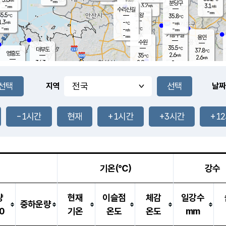
-
-
mm
무의도
mm
mm
분당구
3.2
-
3.1
m/s
m/s
mm
수리산길
-
-
mm
mm
5.5
의왕
35.8
℃
℃
1.3
-
m/s
-
m/s
℃
-
-
-
mm
-
℃
mm
m/s
기흥구갈
-
-
m/s
mm
용인
-
수원
mm
35.5
℃
대부도
37.8
℃
영흥도
2.6
35
m/s
℃
2.6
m/s
-
mm
2.9
34.3
m/s
-
℃
mm
35.2
℃
-
오산
2.7
mm
m/s
2.5
m/s
-
mm
-
mm
향남
36.2
℃
지역
날짜
2.5
m/s
36.3
-
℃
운평
mm
송탄
-
℃
m/s
-
s
mm
34.6
보
℃
37.1
-1시간
현재
+1시간
+3시간
+1
℃
3.0
m/s
산
2.1
m/s
-
34.
mm
-
mm
1.9
℃
-
m
/s
기온(℃)
강수
량
현재
이슬점
체감
일강수
중하운량
0
기온
온도
온도
mm