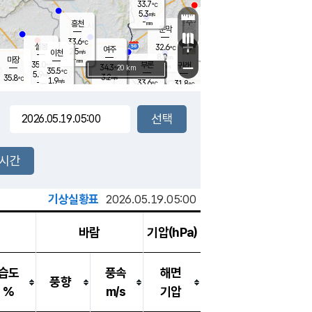
33.7
℃
강림
5.3
m/s
원주
-
흥천
mm
29.7
℃
문막
3.2
m/s
34.1
℃
33.6
-
℃
mm
+
5.2
설봉
m/s
32.6
℃
여주
2.5
m/s
이천
-
mm
8.0
m/s
-
마장
mm
신림
35.0
부론
-
귀래
−
℃
mm
34.3
20 km
℃
35.5
℃
5.9
m/s
3.2
35.8
m/s
℃
28.5
1.9
m/s
℃
-
33.6
31.8
mm
℃
-
℃
mm
3.5
m/s
-
5.0
mm
m/s
5.8
3.2
m/s
m/s
-
mm
-
백운
mm
-
-
mm
mm
백암
장호원
25.9
℃
3.8
m/s
33.2
℃
34.6
엄정
℃
0.5
mm
2.5
m/s
5.3
m/s
노은
-
mm
-
25.2
mm
℃
개
2시간
8.5
m/s
29.8
℃
5.5
mm
5
5.0
℃
m/s
-
m/s
mm
m
기상실황표
2026.05.19.05:00
바람
기압(hPa)
습도
풍속
해면
풍향
%
m/s
기압