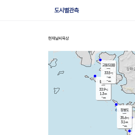
도시별관측
현재날씨
육상
홈
교동도(음)
33.5
℃
-
m/s
-
mm
볼음도
대연평
33.9
℃
1.3
m/s
34.9
℃
-
mm
1.3
m/s
-
mm
장봉도
35.6
℃
3.1
m/s
-
mm