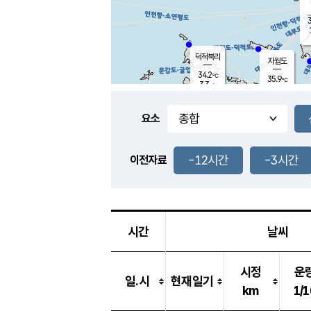
3
덕적북리
자월도
34.2
℃
35.9
℃
3.3
m/s
1.2
m/s
-
mm
-
mm
요소
풍도
31.6
덕적지도
2.2
m/
-
-12시간
-3시간
mm
이전자료
31.9
℃
대
1.9
m/s
-
mm
35.2
1.1
m
-
mm
시간
날씨
시정
운
일.시
현재일기
km
1/1