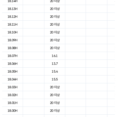
18.14H
20 이상
3
18.13H
20 이상
2
18.12H
20 이상
2
18.11H
20 이상
2
18.10H
20 이상
2
18.09H
20 이상
2
18.08H
20 이상
1
18.07H
16.1
1
18.06H
13.7
1
18.05H
15.4
1
18.04H
15.5
1
18.03H
20 이상
1
18.02H
20 이상
1
18.01H
20 이상
1
18.00H
20 이상
1