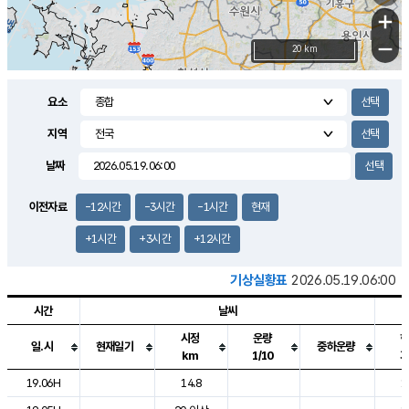
+
−
20 km
요소
지역
날짜
이전자료
-12시간
-3시간
-1시간
현재
+1시간
+3시간
+12시간
기상실황표
2026.05.19.06:00
시간
날씨
시정
운량
일.시
현재일기
중하운량
km
1/10
도시별 기상실황표로 지점, 날씨, 기온, 강수, 바람, 기압등을 안내한 표입
19.06H
14.8
1