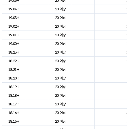
19.05H
20 이상
1
19.04H
20 이상
1
19.03H
20 이상
1
19.02H
20 이상
1
19.01H
20 이상
1
19.00H
20 이상
1
18.23H
20 이상
1
18.22H
20 이상
1
18.21H
20 이상
2
18.20H
20 이상
2
18.19H
20 이상
2
18.18H
20 이상
2
18.17H
20 이상
2
18.16H
20 이상
3
18.15H
20 이상
3