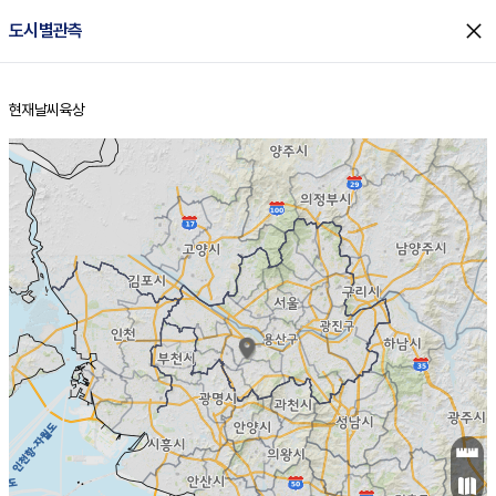
close
도시별관측
현재날씨
육상
홈