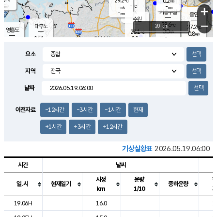
29.2
0.2
m/s
℃
-
-
-
mm
-
℃
mm
+
m/s
기흥구갈
-
-
m/s
mm
용인
-
수원
mm
−
28.6
℃
대부도
20 km
27.2
℃
영흥도
0.0
28.1
m/s
℃
0.8
m/s
-
mm
0.8
26.1
m/s
-
℃
mm
26.8
℃
-
오산
0.3
mm
m/s
1.4
m/s
-
mm
요소
-
mm
향남
25.7
℃
0.5
m/s
29.2
-
지역
℃
운평
mm
송탄
0.0
℃
m/s
-
s
mm
26.5
보
℃
날짜
29.2
℃
1.0
m/s
산
1.4
m/s
-
23.
mm
-
mm
0.0
℃
이전자료
-12시간
-3시간
-1시간
현재
-
m
/s
+1시간
+3시간
+12시간
기상실황표
2026.05.19.06:00
시간
날씨
시정
운량
일.시
현재일기
중하운량
km
1/10
도시별 기상실황표로 지점, 날씨, 기온, 강수, 바람, 기압등을 안내한 표입
19.06H
16.0
1