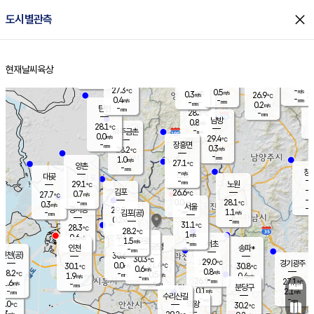
close
도시별관측
장남
판문점
27.4
℃
0.4
m/s
화현
26.3
동두천
℃
남면
-
현재날씨
육상
mm
파주
0.7
홈
m/s
포천
-
-
27.7
℃
mm
℃
27.4
℃
27.3
-
0.5
m/s
℃
m/s
0.3
양주
26.9
m/s
가
℃
-
0.4
-
mm
m/s
mm
-
mm
0.2
m/s
-
탄현
mm
28.3
-
2
℃
mm
남방
0.8
m/s
0
28.1
℃
-
파주금촌
mm
0.0
m/s
29.4
℃
-
장흥면
mm
0.3
m/s
28.2
℃
-
mm
1.0
m/s
27.1
℃
양촌
-
mm
창
-
m/s
은평
대곶
-
mm
29.1
노원
℃
-
김포
26.6
0.7
℃
27.7
m/s
℃
-
m/
-
0.0
28.1
m/s
mm
0.3
℃
m/s
서울
-
경서동
29.0
m
-
1.1
℃
mm
-
김포(공)
m/s
mm
0.2
-
m/s
mm
31.1
℃
28.3
-
℃
mm
28.2
℃
1
m/s
0.6
부천
m/s
1.5
구로
m/s
-
서초
mm
-
광명
mm
인천
송파*
-
mm
인천(공)
30.6
℃
30.3
℃
29.0
과천
경기광주
℃
31.4
0.0
30.1
30.8
m/s
℃
℃
℃
0.6
m/s
0.8
m/s
28.2
-
0.5
℃
mm
1.9
m/s
0.4
m/s
-
m/s
mm
-
26.9
27.1
mm
1.6
-
℃
℃
m/s
-
-
mm
무의도
mm
mm
분당구
0.1
-
2.1
m/s
m/s
mm
수리산길
-
-
mm
mm
8.0
의왕
30.2
℃
℃
0.3
m/s