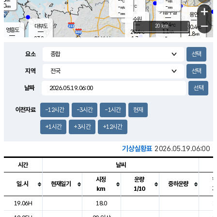
-
-
m/s
℃
2.0
-
-
mm
-
℃
mm
+
m/s
기흥구갈
-
-
m/s
mm
용인
-
수원
mm
−
29.4
℃
대부도
20 km
30.4
℃
영흥도
1.1
29.4
m/s
℃
1.8
m/s
-
mm
1.7
23.8
m/s
-
℃
mm
26.6
℃
-
오산
0.8
mm
m/s
3.9
m/s
14.5
mm
요소
11.5
mm
향남
27.9
℃
1.2
m/s
27.8
-
지역
℃
운평
mm
송탄
0.7
℃
m/s
-
s
mm
24.6
보
℃
날짜
27.3
℃
0.3
m/s
산
0.2
m/s
27.0
23.
mm
-
mm
0.2
℃
이전자료
-12시간
-3시간
-1시간
현재
1.0
/s
+1시간
+3시간
+12시간
기상실황표
2026.05.19.06:00
시간
날씨
시정
운량
일.시
현재일기
중하운량
km
1/10
도시별 기상실황표로 지점, 날씨, 기온, 강수, 바람, 기압등을 안내한 표입
19.06H
18.0
1