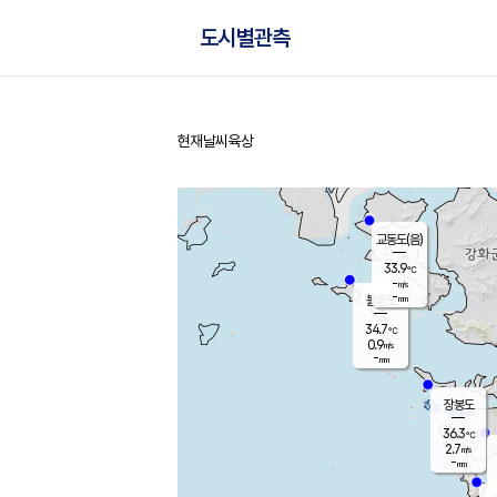
도시별관측
현재날씨
육상
홈
교동도(음)
33.9
℃
-
m/s
-
mm
볼음도
대연평
34.7
℃
0.9
m/s
35.7
℃
-
mm
1.3
m/s
-
mm
장봉도
36.3
℃
2.7
m/s
-
mm