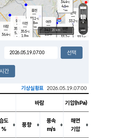
34.4
℃
강림
4.6
m/s
원주
-
흥천
mm
29.8
℃
문막
2.8
m/s
34.1
℃
33.1
-
℃
mm
+
5.2
설봉
m/s
33.2
℃
여주
1.8
m/s
이천
-
mm
7.5
m/s
-
마장
mm
신림
35.0
부론
-
귀래
−
℃
mm
34.1
20 km
℃
35.5
℃
5.2
m/s
2.5
36.4
m/s
℃
32.7
1.9
m/s
℃
-
33.7
33.1
mm
℃
-
℃
mm
2.8
m/s
-
4.4
mm
m/s
5.3
4.3
m/s
m/s
-
mm
-
백운
mm
-
-
mm
mm
백암
장호원
30.1
℃
3.9
m/s
34.5
℃
35.1
엄정
℃
-
mm
2.3
m/s
4.0
m/s
노은
-
mm
-
35.2
mm
℃
개
2시간
1.8
m/s
33.7
℃
-
mm
5
3.8
℃
m/s
-
m/s
mm
m
기상실황표
2026.05.19.07:00
바람
기압(hPa)
습도
풍속
해면
풍향
%
m/s
기압