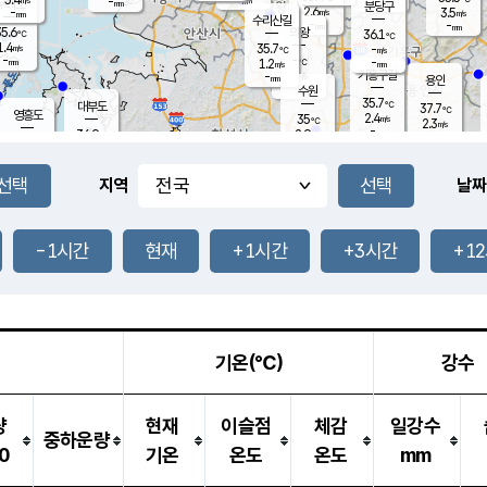
-
-
mm
무의도
mm
mm
분당구
2.6
-
3.5
m/s
m/s
mm
수리산길
-
-
mm
mm
5.6
의왕
36.1
℃
℃
1.4
35.7
m/s
-
m/s
℃
-
-
-
mm
1.2
℃
mm
m/s
기흥구갈
-
-
m/s
mm
용인
-
수원
mm
35.7
℃
대부도
37.7
℃
영흥도
2.4
35
m/s
℃
2.3
m/s
-
mm
2.9
36.9
m/s
-
℃
mm
33.9
℃
-
오산
2.4
mm
m/s
1.8
m/s
-
mm
-
mm
향남
36.2
℃
지역
날짜
1.8
m/s
37.1
-
℃
운평
mm
송탄
-
℃
m/s
-
s
mm
35.4
보
℃
37.1
-1시간
현재
+1시간
+3시간
+1
℃
2.8
m/s
산
2.2
m/s
-
34.
mm
-
mm
2.3
℃
-
m
/s
기온(℃)
강수
량
현재
이슬점
체감
일강수
중하운량
0
기온
온도
온도
mm