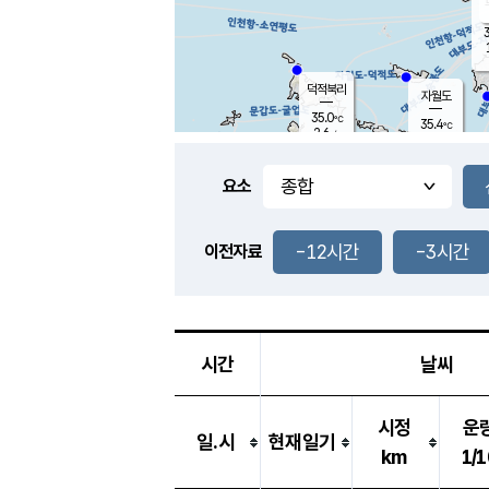
3
덕적북리
자월도
35.0
℃
35.4
℃
2.6
m/s
1.1
m/s
-
mm
-
mm
요소
풍도
31.7
덕적지도
0.7
m/
-
-12시간
-3시간
mm
이전자료
31.5
℃
대
0.9
m/s
-
mm
35.1
1.7
m
-
mm
시간
날씨
시정
운
일.시
현재일기
km
1/1