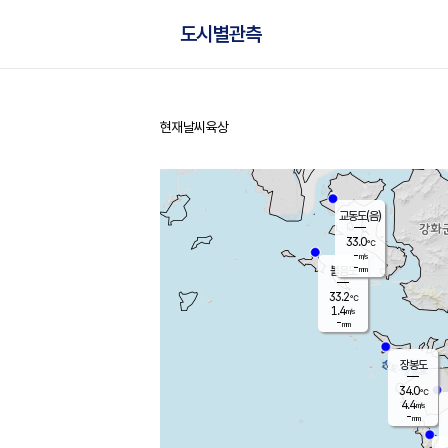
도시별관측
현재날씨
육상
홈
교동도(음)
33.0
℃
-
m/s
-
mm
볼음도
대연평
33.2
℃
1.4
m/s
35.0
℃
-
mm
1.2
m/s
-
mm
장봉도
34.0
℃
4.4
m/s
-
mm