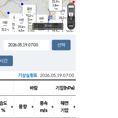
31.9
℃
강림
1.8
m/s
원주
-
흥천
mm
28.9
℃
문막
2.1
m/s
32.2
℃
30.2
-
℃
mm
+
4.3
설봉
m/s
28.2
℃
여주
4.1
m/s
이천
-
mm
3.7
m/s
-
마장
mm
신림
31.4
부론
-
귀래
−
℃
mm
27.2
20 km
℃
29.4
℃
5.7
m/s
2.3
31.1
m/s
℃
27.7
4.3
m/s
℃
-
23.3
26.0
mm
℃
-
℃
mm
4.6
m/s
-
3.3
mm
m/s
4.7
4.7
m/s
m/s
-
mm
-
백운
mm
7.5
-
mm
mm
백암
장호원
25.4
℃
0.6
m/s
26.6
℃
24.5
엄정
℃
0.5
mm
5.5
m/s
2.3
m/s
노은
-
mm
0.5
24.0
mm
℃
개
2시간
1.0
m/s
23.4
℃
15.5
mm
1.7
℃
m/s
13.5
/s
mm
m
기상실황표
2026.05.19.07:00
바람
기압(hPa)
습도
풍속
해면
풍향
%
m/s
기압