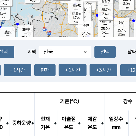
-
-
mm
무의도
mm
mm
분당구
3.2
-
3.0
m/s
m/s
mm
수리산길
-
-
mm
mm
3.8
의왕
35.7
℃
℃
3.8
34.8
m/s
2.4
m/s
℃
-
-
-
mm
1.7
℃
mm
m/s
기흥구갈
-
-
m/s
mm
용인
-
수원
mm
35.9
℃
대부도
35.4
℃
영흥도
2.9
34.7
m/s
℃
3.1
m/s
-
mm
4.5
35.6
m/s
-
℃
mm
35.6
℃
-
오산
1.9
mm
m/s
2.8
m/s
-
mm
-
mm
향남
33.3
℃
지역
날짜
3.3
m/s
35.5
-
℃
운평
mm
송탄
2.6
℃
m/s
-
s
mm
34.3
보
℃
34.6
-1시간
현재
+1시간
+3시간
+1
℃
2.8
m/s
산
2.5
m/s
-
-
mm
-
mm
-
m
℃
-
m
/s
기온(℃)
강수
량
현재
이슬점
체감
일강수
중하운량
0
기온
온도
온도
mm