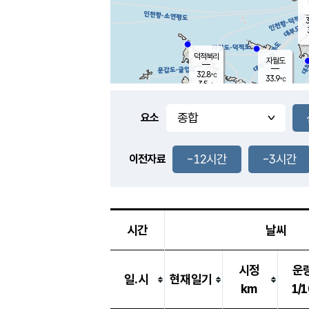
3
덕적북리
자월도
32.8
℃
33.9
℃
3.5
m/s
2.1
m/s
-
mm
-
mm
요소
풍도
29.7
덕적지도
4.4
m/
-
-12시간
-3시간
mm
이전자료
31.5
℃
대
3.7
m/s
-
mm
33.0
1.9
m
-
mm
시간
날씨
시정
운
일.시
현재일기
km
1/1