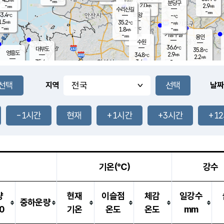
-
-
mm
무의도
mm
mm
분당구
2.0
-
2.9
m/s
m/s
mm
수리산길
-
-
mm
mm
3.4
의왕
-
℃
℃
1.5
35.2
m/s
-
m/s
℃
-
-
-
mm
1.8
℃
mm
m/s
기흥구갈
-
-
m/s
mm
용인
-
수원
mm
36.6
℃
대부도
35.8
℃
영흥도
2.9
34.8
m/s
℃
2.2
m/s
-
mm
3.4
35.4
m/s
-
℃
mm
33.1
℃
-
오산
3.5
mm
m/s
0.9
m/s
-
mm
-
mm
향남
35.3
℃
지역
날짜
2.3
m/s
-
-
℃
운평
mm
송탄
-
℃
m/s
-
s
mm
34.2
보
℃
35.4
-1시간
현재
+1시간
+3시간
+1
℃
3.5
m/s
산
2.5
m/s
-
33.
mm
-
mm
2.3
℃
-
m
/s
기온(℃)
강수
량
현재
이슬점
체감
일강수
중하운량
0
기온
온도
온도
mm