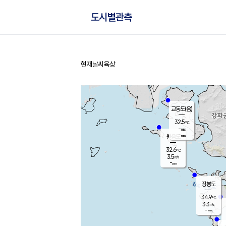
도시별관측
현재날씨
육상
홈
교동도(음)
32.5
℃
-
m/s
-
mm
볼음도
대연평
32.6
℃
3.5
m/s
33.9
℃
-
mm
1.6
m/s
-
mm
장봉도
34.9
℃
3.3
m/s
-
mm