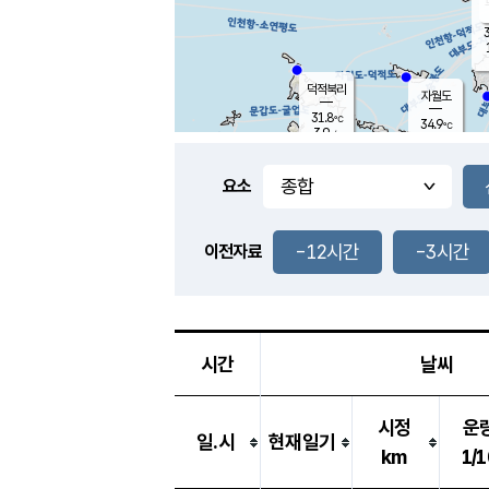
3
덕적북리
자월도
31.8
℃
34.9
℃
3.9
m/s
1.8
m/s
-
mm
-
mm
요소
풍도
31.9
덕적지도
1.7
m/
-
-12시간
-3시간
mm
이전자료
30.8
℃
대
2.6
m/s
-
mm
33.2
3.9
m
-
mm
시간
날씨
시정
운
일.시
현재일기
km
1/1