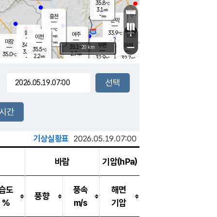
35.8
℃
강림
3.1
m/s
원주
-
흥천
mm
32.5
℃
문막
1.8
m/s
35.7
℃
-
-
℃
mm
+
3.3
설봉
m/s
33.9
℃
여주
-
m/s
이천
-
mm
4.2
m/s
-
마장
mm
신림
34.3
부론
-
귀래
−
℃
mm
35.1
20 km
℃
35.5
℃
3.3
m/s
2.7
35.0
m/s
℃
32.7
2.2
m/s
℃
-
32.9
32.7
mm
℃
-
℃
mm
3.2
m/s
-
2.7
mm
m/s
3.2
1.9
m/s
m/s
-
mm
-
백운
mm
-
-
mm
mm
백암
장호원
34.2
℃
2.8
m/s
34.4
℃
32.9
엄정
℃
-
mm
2.2
m/s
3.0
m/s
노은
-
mm
-
35.0
mm
℃
개
2시간
3.1
m/s
33.9
℃
-
mm
4
3.0
℃
m/s
-
m/s
mm
m
기상실황표
2026.05.19.07:00
바람
기압(hPa)
습도
풍속
해면
풍향
%
m/s
기압