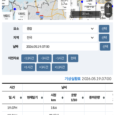
32.3
1.8
m/s
℃
-
-
-
mm
1.7
℃
mm
+
m/s
기흥구갈
-
-
m/s
mm
용인
-
수원
mm
−
31.8
℃
대부도
20 km
32.8
℃
영흥도
2.4
31.6
m/s
℃
2.8
m/s
-
mm
4.6
32.1
m/s
-
℃
mm
31.5
℃
-
오산
4.2
mm
m/s
5.4
m/s
-
mm
요소
-
mm
향남
32.3
℃
2.2
m/s
32.4
-
지역
℃
운평
mm
송탄
-
℃
m/s
-
s
mm
31.2
보
℃
날짜
32.5
℃
4.7
m/s
산
3.1
m/s
-
30.
mm
-
mm
1.0
℃
이전자료
-12시간
-3시간
-1시간
현재
-
m
/s
+1시간
+3시간
+12시간
기상실황표
2026.05.19.07:00
시간
날씨
시정
운량
일.시
현재일기
중하운량
km
1/10
도시별 기상실황표로 지점, 날씨, 기온, 강수, 바람, 기압등을 안내한 표입
19.07H
18.6
1