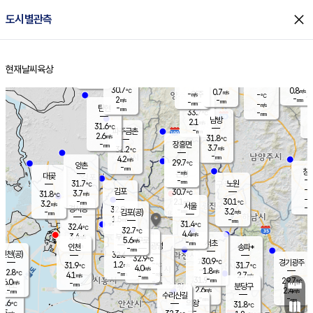
close
도시별관측
장남
판문점
30.6
℃
3.0
m/s
화현
31.4
동두천
℃
남면
-
현재날씨
육상
mm
파주
3.3
홈
m/s
포천
31.0
-
31
℃
mm
℃
30.6
℃
30.7
0.8
0.7
m/s
℃
m/s
-
양주
-
m/s
가
℃
-
2
-
mm
m/s
mm
-
mm
-
m/s
-
탄현
mm
33.7
-
2
℃
mm
남방
2.1
m/s
2
31.6
℃
-
파주금촌
mm
2.6
m/s
31.8
℃
-
장흥면
mm
3.7
m/s
31.2
℃
-
mm
4.2
m/s
29.7
℃
양촌
-
mm
창
-
m/s
은평
대곶
-
mm
31.7
노원
℃
-
김포
30.7
3.7
℃
31.8
m/s
℃
-
m/
-
2.1
30.1
m/s
mm
3.2
℃
m/s
서울
-
경서동
32.9
m
-
3.2
℃
mm
-
김포(공)
m/s
mm
1.5
-
m/s
mm
31.4
℃
32.4
-
℃
mm
32.7
℃
4.4
m/s
3.4
부천
m/s
5.6
구로
m/s
-
서초
mm
-
광명
mm
인천
송파*
-
mm
인천(공)
32.6
℃
32.9
℃
30.9
과천
경기광주
℃
-
1.2
31.9
31.7
m/s
℃
℃
℃
4.0
m/s
1.8
m/s
32.8
-
-
℃
mm
4.1
m/s
2.7
m/s
-
m/s
mm
-
31.9
29.7
mm
6.0
-
℃
℃
m/s
-
-
mm
무의도
mm
mm
분당구
2.6
-
2.4
m/s
m/s
mm
수리산길
-
-
mm
mm
1.6
의왕
31.8
℃
℃
2.5
m/s