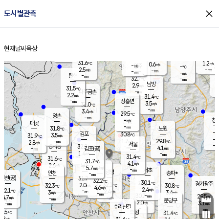
close
도시별관측
장남
판문점
30.5
℃
3.9
m/s
화현
30.6
동두천
℃
남면
-
현재날씨
육상
mm
파주
3.4
홈
m/s
포천
30.7
-
30.4
℃
mm
℃
30.9
℃
31.6
1.2
0.6
m/s
℃
m/s
-
양주
-
m/s
가
℃
-
2.5
-
mm
m/s
mm
-
mm
-
m/s
-
탄현
mm
32.7
-
2
℃
mm
남방
2.9
m/s
1
31.5
℃
-
파주금촌
mm
2.2
m/s
31.4
℃
-
장흥면
mm
3.5
m/s
31.0
℃
-
mm
3.4
m/s
29.5
℃
양촌
-
mm
창
-
m/s
은평
대곶
-
mm
31.8
노원
℃
-
김포
30.8
3.5
℃
31.9
m/s
℃
-
m/
-
1.7
29.8
m/s
mm
2.8
℃
m/s
서울
-
경서동
32.2
m
-
4.1
℃
mm
-
김포(공)
m/s
mm
1.4
-
m/s
mm
31.4
℃
31.6
-
℃
mm
31.7
℃
4.1
m/s
2.6
부천
m/s
5.7
구로
m/s
-
서초
mm
-
광명
mm
인천
송파*
-
mm
인천(공)
31.7
℃
32.2
℃
30.1
과천
경기광주
℃
32.1
2.0
32.3
30.8
m/s
℃
℃
℃
4.6
m/s
2.4
m/s
32.1
-
2.4
℃
mm
3
m/s
3.4
m/s
-
m/s
mm
-
30.7
29.5
mm
4.7
-
℃
℃
m/s
-
-
mm
무의도
mm
mm
분당구
2.0
-
3.1
m/s
m/s
mm
수리산길
-
-
mm
mm
0.5
의왕
31.4
℃
℃
2.8
m/s