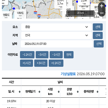
31.6
2.1
m/s
℃
-
-
-
mm
1.7
℃
mm
+
m/s
기흥구갈
-
-
m/s
mm
용인
-
수원
mm
−
32.1
℃
대부도
20 km
31.9
℃
영흥도
1.8
31.9
m/s
℃
2.3
m/s
-
mm
4.3
31.5
m/s
-
℃
mm
31.6
℃
-
오산
3.9
mm
m/s
5.6
m/s
-
mm
요소
-
mm
향남
31.4
℃
2.7
m/s
32.5
-
지역
℃
운평
mm
송탄
2.0
℃
m/s
-
s
mm
31.1
보
℃
날짜
31.9
℃
3.6
m/s
산
2.2
m/s
-
29.
mm
-
mm
1.2
℃
이전자료
-12시간
-3시간
-1시간
현재
-
m
/s
+1시간
+3시간
+12시간
기상실황표
2026.05.19.07:00
시간
날씨
시정
운량
일.시
현재일기
중하운량
km
1/10
도시별 기상실황표로 지점, 날씨, 기온, 강수, 바람, 기압등을 안내한 표입
19.07H
20 이상
1