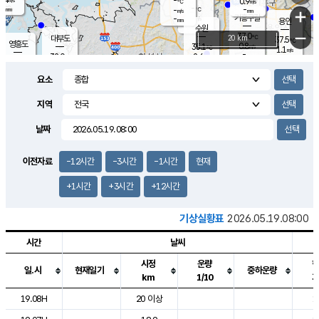
-
0.9
m/s
℃
-
-
-
mm
-
℃
mm
+
m/s
기흥구갈
-
-
m/s
mm
용인
-
수원
mm
−
37.0
℃
대부도
20 km
37.5
℃
영흥도
0.8
35.1
m/s
℃
1.1
m/s
-
mm
2.6
32.0
m/s
-
℃
mm
33.2
℃
-
오산
1.8
mm
m/s
3.3
m/s
-
mm
요소
-
mm
향남
34.6
℃
3.1
m/s
35.6
-
지역
℃
운평
mm
송탄
1.9
℃
m/s
-
s
mm
33.4
보
℃
날짜
36.8
℃
2.5
m/s
산
1.3
m/s
-
32.
mm
-
mm
0.4
℃
이전자료
-12시간
-3시간
-1시간
현재
-
m
/s
+1시간
+3시간
+12시간
기상실황표
2026.05.19.08:00
시간
날씨
시정
운량
일.시
현재일기
중하운량
km
1/10
도시별 기상실황표로 지점, 날씨, 기온, 강수, 바람, 기압등을 안내한 표입
19.08H
20 이상
1