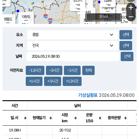
31.5
0.6
m/s
℃
-
-
-
mm
-
℃
mm
+
m/s
기흥구갈
-
-
m/s
mm
용인
-
수원
mm
−
31.5
℃
대부도
20 km
30.0
℃
영흥도
0.3
32.4
m/s
℃
1.7
m/s
-
mm
2.1
28.4
m/s
-
℃
mm
30.4
℃
-
오산
1.5
mm
m/s
2.0
m/s
-
mm
요소
-
mm
향남
28.4
℃
0.5
m/s
32.8
-
지역
℃
운평
mm
송탄
0.2
℃
m/s
-
s
mm
29.5
보
℃
날짜
33.2
℃
1.7
m/s
산
0.4
m/s
-
26.
mm
-
mm
0.0
℃
이전자료
-12시간
-3시간
-1시간
현재
-
m
/s
+1시간
+3시간
+12시간
기상실황표
2026.05.19.08:00
시간
날씨
시정
운량
일.시
현재일기
중하운량
km
1/10
도시별 기상실황표로 지점, 날씨, 기온, 강수, 바람, 기압등을 안내한 표입
19.08H
20 이상
1