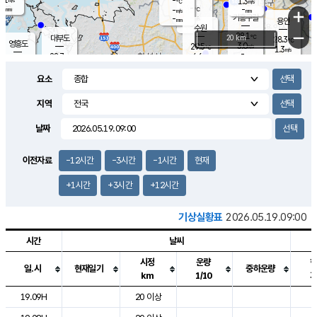
-
1.3
m/s
℃
-
-
-
mm
-
℃
mm
+
m/s
기흥구갈
-
-
m/s
mm
용인
-
수원
mm
−
28.1
℃
대부도
20 km
28.3
℃
영흥도
3.0
29.5
m/s
℃
1.3
m/s
-
mm
4.6
28.7
m/s
-
℃
mm
30.0
℃
-
오산
3.6
mm
m/s
7.2
m/s
-
mm
요소
-
mm
향남
28.2
℃
2.5
m/s
29.9
-
지역
℃
운평
mm
송탄
-
℃
m/s
-
s
mm
27.9
보
℃
날짜
29.1
℃
3.4
m/s
산
1.0
m/s
-
26.
mm
-
mm
0.8
℃
이전자료
-12시간
-3시간
-1시간
현재
-
m
/s
+1시간
+3시간
+12시간
기상실황표
2026.05.19.09:00
시간
날씨
시정
운량
일.시
현재일기
중하운량
km
1/10
도시별 기상실황표로 지점, 날씨, 기온, 강수, 바람, 기압등을 안내한 표입
19.09H
20 이상
2