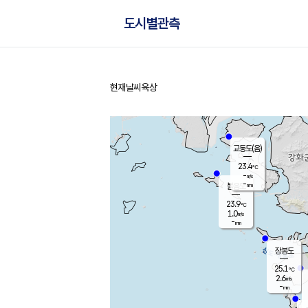
도시별관측
현재날씨
육상
홈
교동도(음)
23.4
℃
-
m/s
-
mm
볼음도
대연평
23.9
℃
1.0
m/s
25.7
℃
-
mm
2.4
m/s
-
mm
장봉도
25.1
℃
2.6
m/s
-
mm