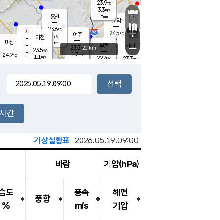
23.9
℃
강림
3.3
m/s
원주
-
흥천
mm
20.2
℃
문막
0.1
m/s
24.6
℃
23.6
-
℃
mm
+
3.6
설봉
m/s
24.5
℃
여주
-
m/s
이천
-
mm
3.7
m/s
-
마장
mm
신림
-
부론
-
귀래
−
℃
mm
23.5
20 km
℃
23.5
℃
-
m/s
1.7
24.9
m/s
℃
22.8
1.1
m/s
℃
-
22.4
23.3
mm
℃
-
℃
mm
2.9
m/s
-
1.1
mm
m/s
2.1
2.5
m/s
m/s
-
mm
-
백운
mm
-
-
mm
mm
백암
장호원
23.5
℃
1.0
m/s
22.2
℃
23.6
엄정
℃
-
mm
2.2
m/s
2.2
m/s
노은
-
mm
-
24.9
mm
℃
개
2시간
3.5
m/s
23.7
℃
-
mm
2.7
℃
m/s
-
/s
mm
m
기상실황표
2026.05.19.09:00
바람
기압(hPa)
습도
풍속
해면
풍향
%
m/s
기압