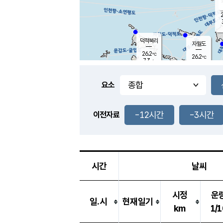
2
덕적북리
자월도
26.2
℃
26.2
℃
7.3
m/s
0.8
m/s
-
mm
-
mm
요소
풍도
26.0
덕적지도
2.7
m/
-
-12시간
-3시간
mm
이전자료
25.4
℃
대
3.0
m/s
-
mm
26.0
7.9
m
-
mm
시간
날씨
시정
운
일.시
현재일기
km
1/1