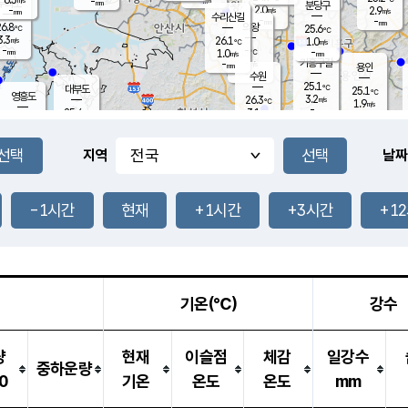
-
-
mm
무의도
mm
mm
분당구
2.0
-
2.9
m/s
m/s
mm
수리산길
-
-
mm
mm
6.8
의왕
25.6
℃
℃
3.3
26.1
m/s
1.0
m/s
℃
-
-
-
mm
1.0
℃
mm
m/s
기흥구갈
-
-
m/s
mm
용인
-
수원
mm
25.1
℃
대부도
25.1
℃
영흥도
3.2
26.3
m/s
℃
1.9
m/s
-
mm
3.1
25.4
m/s
-
℃
mm
27.1
℃
-
오산
3.5
mm
m/s
7.1
m/s
-
mm
-
mm
향남
25.3
℃
지역
날짜
2.1
m/s
26.5
-
℃
운평
mm
송탄
1.5
℃
m/s
-
s
mm
25.0
보
℃
25.3
-1시간
현재
+1시간
+3시간
+1
℃
2.9
m/s
산
0.5
m/s
-
-
mm
-
mm
-
m
℃
-
m
/s
기온(℃)
강수
량
현재
이슬점
체감
일강수
중하운량
0
기온
온도
온도
mm